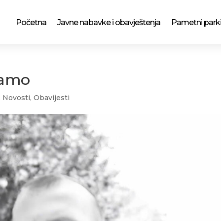
Početna
Javne nabavke i obavještenja
Pametni park
vamo
,
Novosti
,
Obavijesti