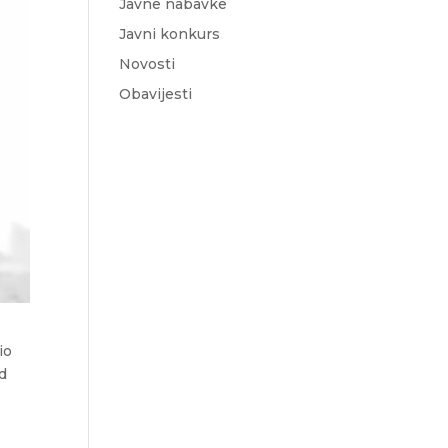
Javne nabavke
Javni konkurs
Novosti
Obavijesti
io
ed