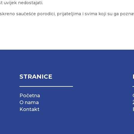
st uvijek nedostajati.
skreno saučešće porodici, prijateljima i svima koji su ga poznav
STRANICE
Početna
O nama
Kontakt