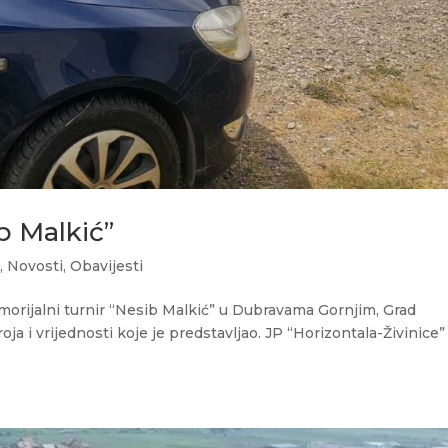
b Malkić”
o
,
Novosti
,
Obavijesti
orijalni turnir “Nesib Malkić” u Dubravama Gornjim, Grad
ja i vrijednosti koje je predstavljao. JP “Horizontala-Živinice”