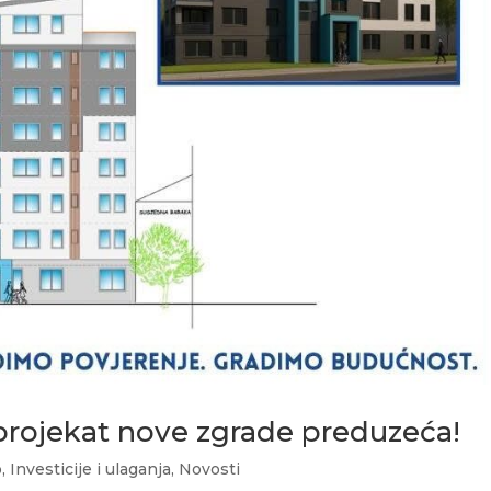
projekat nove zgrade preduzeća!
o
,
Investicije i ulaganja
,
Novosti