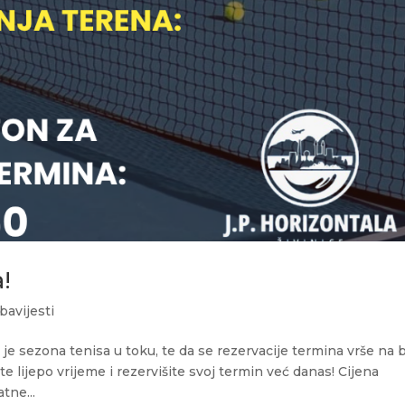
!
bavijesti
e sezona tenisa u toku, te da se rezervacije termina vrše na b
te lijepo vrijeme i rezervišite svoj termin već danas! Cijena
tne...