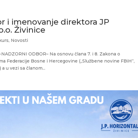
 i imenovanje direktora JP
o.o. Živinice
kurs
,
Novosti
 -NADZORNI ODBOR– Na osnovu člana 7. i 8. Zakona o
ima Federacije Bosne i Hercegovine („Službene novine FBiH“,
.) a u vezi sa članom...