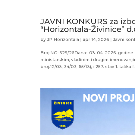
JAVNI KONKURS za izbor
“Horizontala-Živinice” d.
by
JP Horizontala
|
apr 14, 2026
|
Javni kon
Broj:NO-329/26Dana: 03. 04. 2026. godine
ministarskim, vladinim i drugim imenovanj
broj:12/03, 34/03, 65/13), i 257. stav 1. tačka f