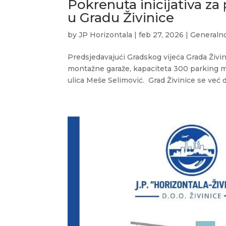
Pokrenuta inicijativa z
u Gradu Živinice
by
JP Horizontala
|
feb 27, 2026
|
Generaln
Predsjedavajući Gradskog vijeća Grada Živini
montažne garaže, kapaciteta 300 parking mje
ulica Meše Selimović. Grad Živinice se već d