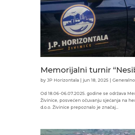
Memorijalni turnir “Nesi
by
JP Horizontala
|
jun 18, 2025
|
Generaln
Od 18.06-06.07.2025. godine se održava Mem
Živinice, posvećen očuvanju sjećanja na hero
d.o.o. Živinice prepoznalo je značaj...