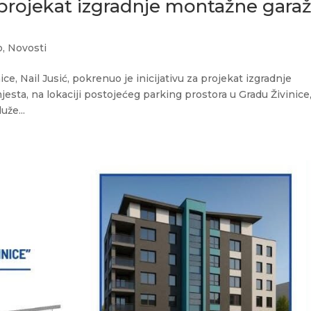
a projekat izgradnje montažne gara
o
,
Novosti
ce, Nail Jusić, pokrenuo je inicijativu za projekat izgradnje
sta, na lokaciji postojećeg parking prostora u Gradu Živinice
uže...