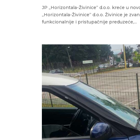
JP „Horizontala-Živinice“ d.o.o. kreće u nov
„Horizontala-Živinice“ d.o.o. Živinice je zv
funkcionalnije i pristupačnije preduzeće,...