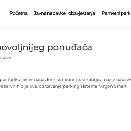
Početna
Javne nabavke i obavještenja
Pametni park
povoljnijeg ponuđača
bavke
 postupku javne nabavke – konkurentski zahtjev, naziv nabav
rezervnih dijelova, održavanje parking sistema “Argon Smart