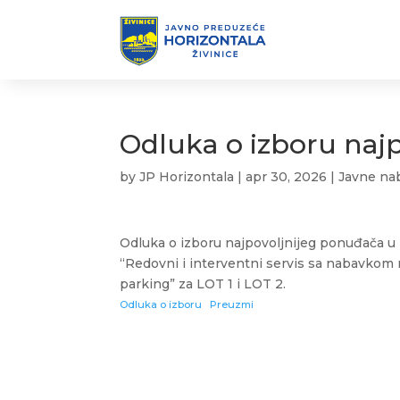
Odluka o izboru naj
by
JP Horizontala
|
apr 30, 2026
|
Javne na
Odluka o izboru najpovoljnijeg ponuđača u
“Redovni i interventni servis sa nabavkom 
parking” za LOT 1 i LOT 2.
Odluka o izboru
Preuzmi