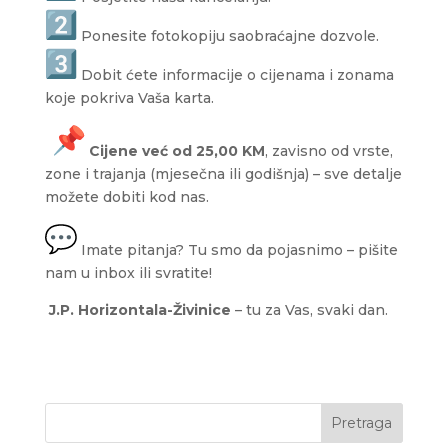
Ponesite fotokopiju saobraćajne dozvole.
Dobit ćete informacije o cijenama i zonama
koje pokriva Vaša karta.
Cijene već od 25,00 KM
, zavisno od vrste,
zone i trajanja (mjesečna ili godišnja) – sve detalje
možete dobiti kod nas.
Imate pitanja? Tu smo da pojasnimo – pišite
nam u inbox ili svratite!
J.P. Horizontala-Živinice
– tu za Vas, svaki dan.
Pretraga