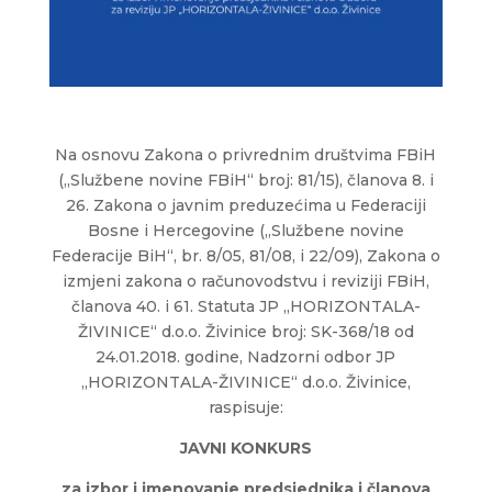
Na osnovu Zakona o privrednim društvima FBiH
(„Službene novine FBiH“ broj: 81/15), članova 8. i
26. Zakona o javnim preduzećima u Federaciji
Bosne i Hercegovine („Službene novine
Federacije BiH“, br. 8/05, 81/08, i 22/09), Zakona o
izmjeni zakona o računovodstvu i reviziji FBiH,
članova 40. i 61. Statuta JP „HORIZONTALA-
ŽIVINICE“ d.o.o. Živinice broj: SK-368/18 od
24.01.2018. godine, Nadzorni odbor JP
„HORIZONTALA-ŽIVINICE“ d.o.o. Živinice,
raspisuje:
JAVNI KONKURS
za izbor i imenovanje predsjednika i članova