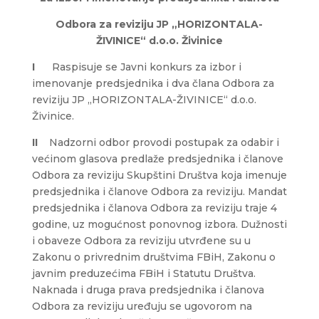
Odbora za reviziju JP „HORIZONTALA-
ŽIVINICE“ d.o.o. Živinice
I
Raspisuje se Javni konkurs za izbor i
imenovanje predsjednika i dva člana Odbora za
reviziju JP „HORIZONTALA-ŽIVINICE“ d.o.o.
Živinice.
II
Nadzorni odbor provodi postupak za odabir i
većinom glasova predlaže predsjednika i članove
Odbora za reviziju Skupštini Društva koja imenuje
predsjednika i članove Odbora za reviziju. Mandat
predsjednika i članova Odbora za reviziju traje 4
godine, uz mogućnost ponovnog izbora. Dužnosti
i obaveze Odbora za reviziju utvrđene su u
Zakonu o privrednim društvima FBiH, Zakonu o
javnim preduzećima FBiH i Statutu Društva.
Naknada i druga prava predsjednika i članova
Odbora za reviziju uređuju se ugovorom na