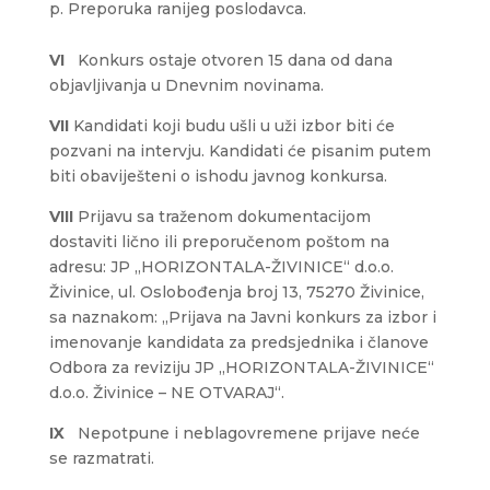
Preporuka ranijeg poslodavca.
VI
Konkurs ostaje otvoren 15 dana od dana
objavljivanja u Dnevnim novinama.
VII
Kandidati koji budu ušli u uži izbor biti će
pozvani na intervju. Kandidati će pisanim putem
biti obaviješteni o ishodu javnog konkursa.
VIII
Prijavu sa traženom dokumentacijom
dostaviti lično ili preporučenom poštom na
adresu: JP „HORIZONTALA-ŽIVINICE“ d.o.o.
Živinice, ul. Oslobođenja broj 13, 75270 Živinice,
sa naznakom: „Prijava na Javni konkurs za izbor i
imenovanje kandidata za predsjednika i članove
Odbora za reviziju JP „HORIZONTALA-ŽIVINICE“
d.o.o. Živinice – NE OTVARAJ“.
IX
Nepotpune i neblagovremene prijave neće
se razmatrati.