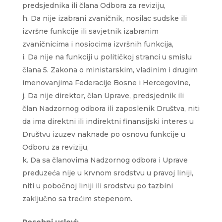
predsjednika ili člana Odbora za reviziju,
Da nije izabrani zvaničnik, nosilac sudske ili
izvršne funkcije ili savjetnik izabranim
zvaničnicima i nosiocima izvršnih funkcija,
Da nije na funkciji u političkoj stranci u smislu
člana 5. Zakona o ministarskim, vladinim i drugim
imenovanjima Federacije Bosne i Hercegovine,
Da nije direktor, član Uprave, predsjednik ili
član Nadzornog odbora ili zaposlenik Društva, niti
da ima direktni ili indirektni finansijski interes u
Društvu izuzev naknade po osnovu funkcije u
Odboru za reviziju,
Da sa članovima Nadzornog odbora i Uprave
preduzeća nije u krvnom srodstvu u pravoj liniji,
niti u pobočnoj liniji ili srodstvu po tazbini
zaključno sa trećim stepenom.
Posebni uslovi: