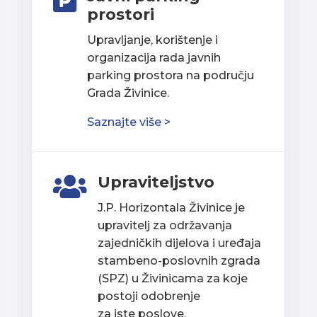

prostori
Upravljanje, korištenje i
organizacija rada javnih
parking prostora na području
Grada Živinice.
Saznajte više >
Upraviteljstvo

J.P. Horizontala Živinice je
upravitelj za održavanja
zajedničkih dijelova i uređaja
stambeno-poslovnih zgrada
(SPZ) u Živinicama za koje
postoji odobrenje
za iste poslove.