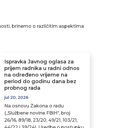
osti, brinemo o različitim aspektima
Ispravka Javnog oglasa za
prijem radnika u radni odnos
na određeno vrijeme na
period do godinu dana bez
probnog rada
jul 20, 2026
Na osnovu Zakona o radu
(,,Službene novine FBiH’’, broj
26/16, 89/18, 23/20, 49/21, 103/21,
44/22 i 39/24), Uredbe o postupku