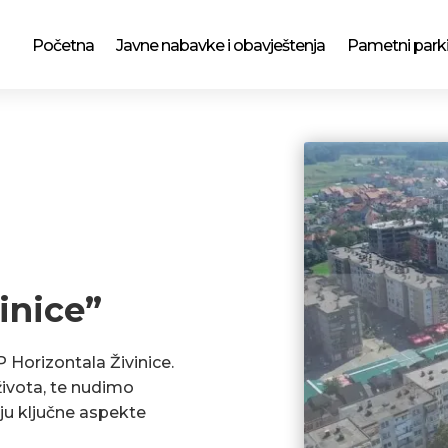
Početna
Javne nabavke i obavještenja
Pametni park
inice”
P Horizontala Živinice.
ivota, te nudimo
ju ključne aspekte