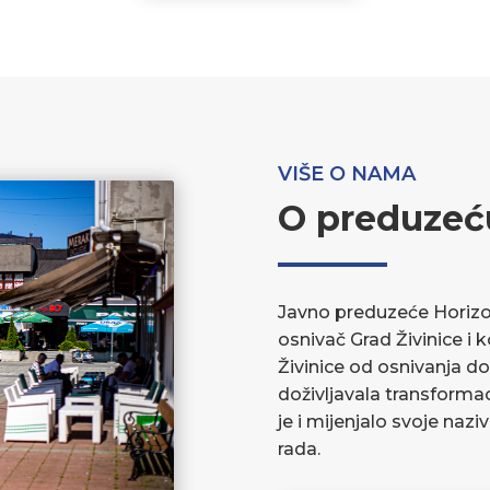
VIŠE O NAMA
O preduzeć
Javno preduzeće Horizont
osnivač Grad Živinice i 
Živinice od osnivanja do
doživljavala transforma
je i mijenjalo svoje nazi
rada.