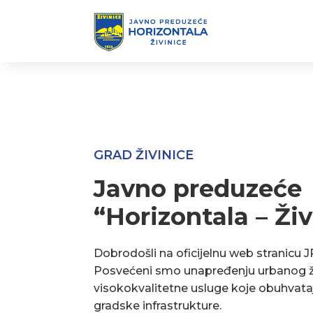
GRAD ŽIVINICE
Javno preduzeće
“Horizontala – Živ
Dobrodošli na oficijelnu web stranicu J
Posvećeni smo unapređenju urbanog ž
visokokvalitetne usluge koje obuhvata
gradske infrastrukture.