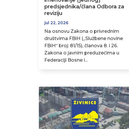
imenovanje (jednog)
predsjednika/člana Odbora za
reviziju
jul 22, 2026
Na osnovu Zakona o privrednim
društvima FBiH („Službene novine
FBiH“ broj: 81/15), članova 8. i 26.
Zakona o javnim preduzećima u
Federaciji Bosne i...