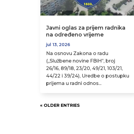
Javni oglas za prijem radnika
na određeno vrijeme
jul 13, 2026
Na osnovu Zakona o radu
(,,Službene novine FBiH’’, broj
26/16, 89/18, 23/20, 49/21, 103/21,
44/22 i 39/24), Uredbe o postupku
prijema u radni odnos...
« OLDER ENTRIES