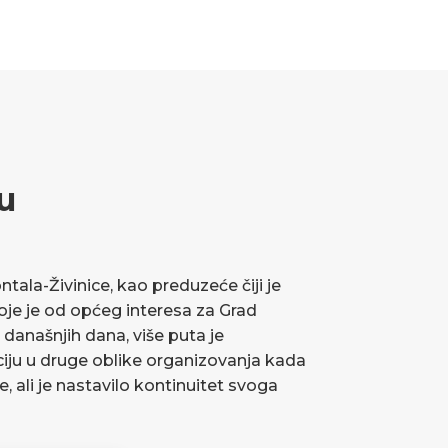
u
ala-Živinice, kao preduzeće čiji je
koje je od općeg interesa za Grad
 današnjih dana, više puta je
ciju u druge oblike organizovanja kada
ve, ali je nastavilo kontinuitet svoga