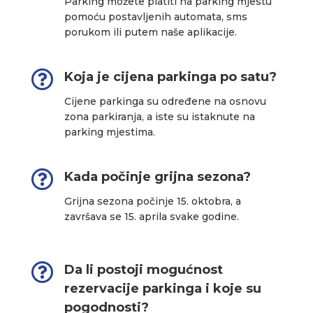
Parking možete platiti na parking mjestu
pomoću postavljenih automata, sms
porukom ili putem naše aplikacije.

Koja je cijena parkinga po satu?
Cijene parkinga su određene na osnovu
zona parkiranja, a iste su istaknute na
parking mjestima.

Kada počinje grijna sezona?
Grijna sezona počinje 15. oktobra, a
završava se 15. aprila svake godine.

Da li postoji mogućnost
rezervacije parkinga i koje su
pogodnosti?