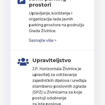

prostori
Upravljanje, korištenje i
organizacija rada javnih
parking prostora na području
Grada Živinice.
Saznajte više >
Upraviteljstvo

J.P. Horizontala Živinice je
upravitelj za održavanja
zajedničkih dijelova i uređaja
stambeno-poslovnih zgrada
(SPZ) u Živinicama za koje
postoji odobrenje
za iste poslove.