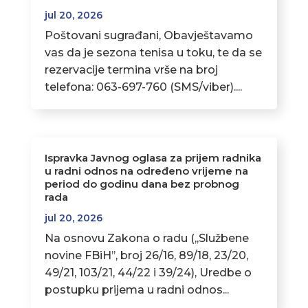
jul 20, 2026
Poštovani sugrađani, Obavještavamo
vas da je sezona tenisa u toku, te da se
rezervacije termina vrše na broj
telefona: 063-697-760 (SMS/viber)....
Ispravka Javnog oglasa za prijem radnika
u radni odnos na određeno vrijeme na
period do godinu dana bez probnog
rada
jul 20, 2026
Na osnovu Zakona o radu (,,Službene
novine FBiH’’, broj 26/16, 89/18, 23/20,
49/21, 103/21, 44/22 i 39/24), Uredbe o
postupku prijema u radni odnos...