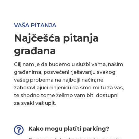
VAŠA PITANJA
Najčešća pitanja
građana
Cilj nam je da budemo u službi vama, našim
građanima, posvećeni rješavanju svakog
vašeg probema na najbolji način; ne
zaboravljajući činjenicu da smo mi tu za vas,
te shodno tome želimo vam biti dostupni
za svaki vaš upit.

Kako mogu platiti parking?