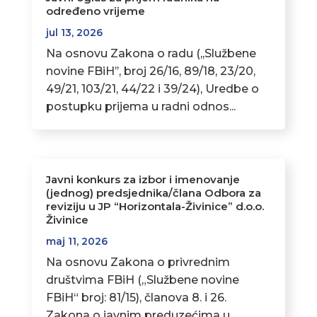
određeno vrijeme
jul 13, 2026
Na osnovu Zakona o radu (,,Službene
novine FBiH’’, broj 26/16, 89/18, 23/20,
49/21, 103/21, 44/22 i 39/24), Uredbe o
postupku prijema u radni odnos...
Javni konkurs za izbor i imenovanje
(jednog) predsjednika/člana Odbora za
reviziju u JP “Horizontala-Živinice” d.o.o.
Živinice
maj 11, 2026
Na osnovu Zakona o privrednim
društvima FBiH („Službene novine
FBiH“ broj: 81/15), članova 8. i 26.
Zakona o javnim preduzećima u