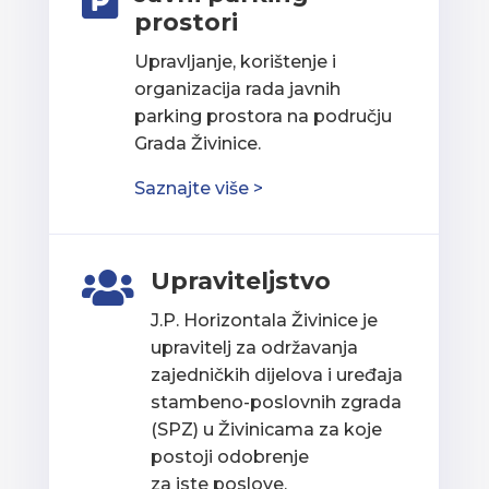

prostori
Upravljanje, korištenje i
organizacija rada javnih
parking prostora na području
Grada Živinice.
Saznajte više >
Upraviteljstvo

J.P. Horizontala Živinice je
upravitelj za održavanja
zajedničkih dijelova i uređaja
stambeno-poslovnih zgrada
(SPZ) u Živinicama za koje
postoji odobrenje
za iste poslove.