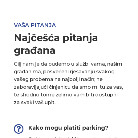
VAŠA PITANJA
Najčešća pitanja
građana
Cilj nam je da budemo u službi vama, našim
građanima, posvećeni rješavanju svakog
vašeg probema na najbolji način; ne
zaboravljajući činjenicu da smo mi tu za vas,
te shodno tome želimo vam biti dostupni
za svaki vaš upit.

Kako mogu platiti parking?