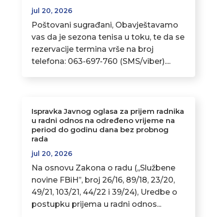
jul 20, 2026
Poštovani sugrađani, Obavještavamo
vas da je sezona tenisa u toku, te da se
rezervacije termina vrše na broj
telefona: 063-697-760 (SMS/viber)....
Ispravka Javnog oglasa za prijem radnika
u radni odnos na određeno vrijeme na
period do godinu dana bez probnog
rada
jul 20, 2026
Na osnovu Zakona o radu (,,Službene
novine FBiH’’, broj 26/16, 89/18, 23/20,
49/21, 103/21, 44/22 i 39/24), Uredbe o
postupku prijema u radni odnos...