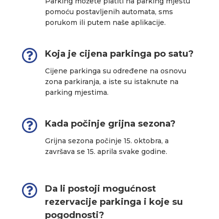
Parking možete platiti na parking mjestu
pomoću postavljenih automata, sms
porukom ili putem naše aplikacije.

Koja je cijena parkinga po satu?
Cijene parkinga su određene na osnovu
zona parkiranja, a iste su istaknute na
parking mjestima.

Kada počinje grijna sezona?
Grijna sezona počinje 15. oktobra, a
završava se 15. aprila svake godine.

Da li postoji mogućnost
rezervacije parkinga i koje su
pogodnosti?