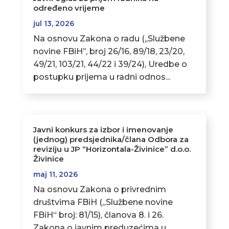
određeno vrijeme
jul 13, 2026
Na osnovu Zakona o radu (,,Službene
novine FBiH’’, broj 26/16, 89/18, 23/20,
49/21, 103/21, 44/22 i 39/24), Uredbe o
postupku prijema u radni odnos...
Javni konkurs za izbor i imenovanje
(jednog) predsjednika/člana Odbora za
reviziju u JP “Horizontala-Živinice” d.o.o.
Živinice
maj 11, 2026
Na osnovu Zakona o privrednim
društvima FBiH („Službene novine
FBiH“ broj: 81/15), članova 8. i 26.
Zakona o javnim preduzećima u