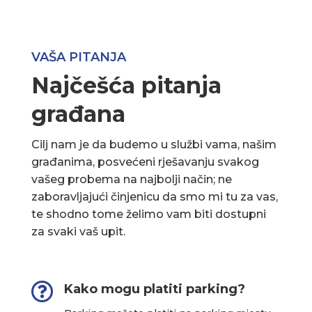
VAŠA PITANJA
Najčešća pitanja
građana
Cilj nam je da budemo u službi vama, našim
građanima, posvećeni rješavanju svakog
vašeg probema na najbolji način; ne
zaboravljajući činjenicu da smo mi tu za vas,
te shodno tome želimo vam biti dostupni
za svaki vaš upit.

Kako mogu platiti parking?