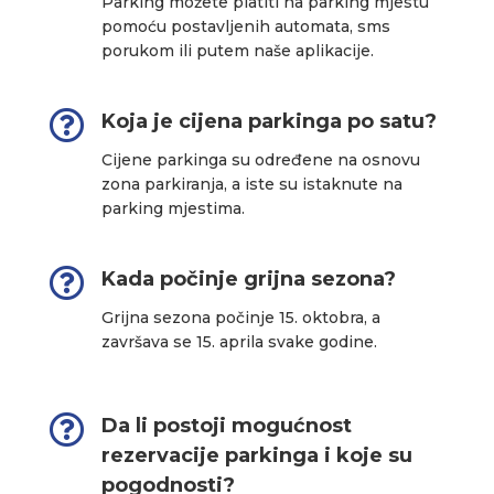
Parking možete platiti na parking mjestu
pomoću postavljenih automata, sms
porukom ili putem naše aplikacije.

Koja je cijena parkinga po satu?
Cijene parkinga su određene na osnovu
zona parkiranja, a iste su istaknute na
parking mjestima.

Kada počinje grijna sezona?
Grijna sezona počinje 15. oktobra, a
završava se 15. aprila svake godine.

Da li postoji mogućnost
rezervacije parkinga i koje su
pogodnosti?