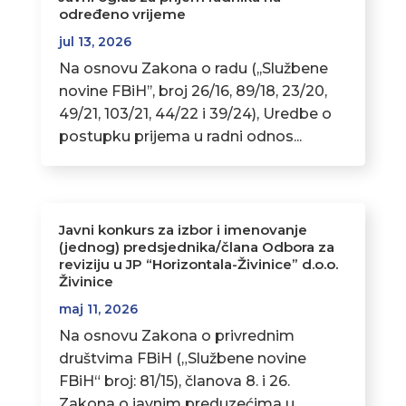
određeno vrijeme
jul 13, 2026
Na osnovu Zakona o radu (,,Službene
novine FBiH’’, broj 26/16, 89/18, 23/20,
49/21, 103/21, 44/22 i 39/24), Uredbe o
postupku prijema u radni odnos...
Javni konkurs za izbor i imenovanje
(jednog) predsjednika/člana Odbora za
reviziju u JP “Horizontala-Živinice” d.o.o.
Živinice
maj 11, 2026
Na osnovu Zakona o privrednim
društvima FBiH („Službene novine
FBiH“ broj: 81/15), članova 8. i 26.
Zakona o javnim preduzećima u