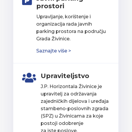

prostori
Upravljanje, korištenje i
organizacija rada javnih
parking prostora na području
Grada Živinice.
Saznajte više >
Upraviteljstvo

J.P. Horizontala Živinice je
upravitelj za održavanja
zajedničkih dijelova i uređaja
stambeno-poslovnih zgrada
(SPZ) u Živinicama za koje
postoji odobrenje
za iste poslove.