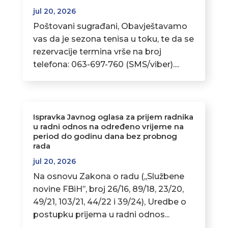
jul 20, 2026
Poštovani sugrađani, Obavještavamo
vas da je sezona tenisa u toku, te da se
rezervacije termina vrše na broj
telefona: 063-697-760 (SMS/viber)....
Ispravka Javnog oglasa za prijem radnika
u radni odnos na određeno vrijeme na
period do godinu dana bez probnog
rada
jul 20, 2026
Na osnovu Zakona o radu (,,Službene
novine FBiH’’, broj 26/16, 89/18, 23/20,
49/21, 103/21, 44/22 i 39/24), Uredbe o
postupku prijema u radni odnos...