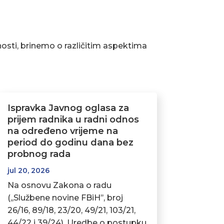
osti, brinemo o različitim aspektima
Ispravka Javnog oglasa za
prijem radnika u radni odnos
na određeno vrijeme na
period do godinu dana bez
probnog rada
jul 20, 2026
Na osnovu Zakona o radu
(,,Službene novine FBiH’’, broj
26/16, 89/18, 23/20, 49/21, 103/21,
44/22 i 39/24), Uredbe o postupku