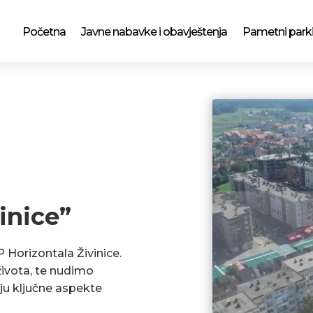
Početna
Javne nabavke i obavještenja
Pametni park
inice”
P Horizontala Živinice.
ivota, te nudimo
ju ključne aspekte