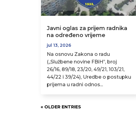
Javni oglas za prijem radnika
na određeno vrijeme
jul 13, 2026
Na osnovu Zakona o radu
(,,Službene novine FBiH’’, broj
26/16, 89/18, 23/20, 49/21, 103/21,
44/22 i 39/24), Uredbe o postupku
prijema u radni odnos...
« OLDER ENTRIES