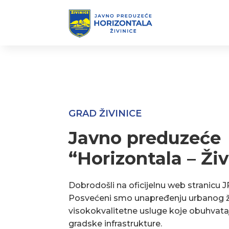
GRAD ŽIVINICE
Javno preduzeće
“Horizontala – Živ
Dobrodošli na oficijelnu web stranicu J
Posvećeni smo unapređenju urbanog ž
visokokvalitetne usluge koje obuhvata
gradske infrastrukture.