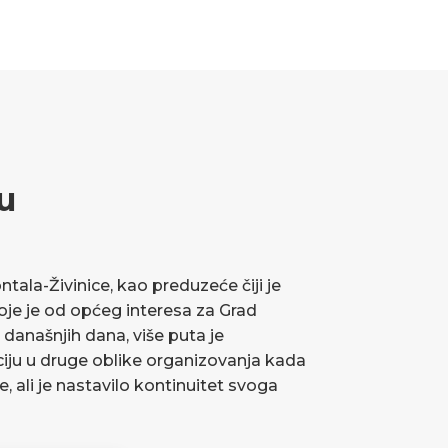
u
ala-Živinice, kao preduzeće čiji je
koje je od općeg interesa za Grad
 današnjih dana, više puta je
ciju u druge oblike organizovanja kada
ve, ali je nastavilo kontinuitet svoga