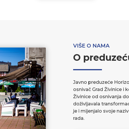
VIŠE O NAMA
O preduzeć
Javno preduzeće Horizont
osnivač Grad Živinice i 
Živinice od osnivanja do
doživljavala transforma
je i mijenjalo svoje nazi
rada.