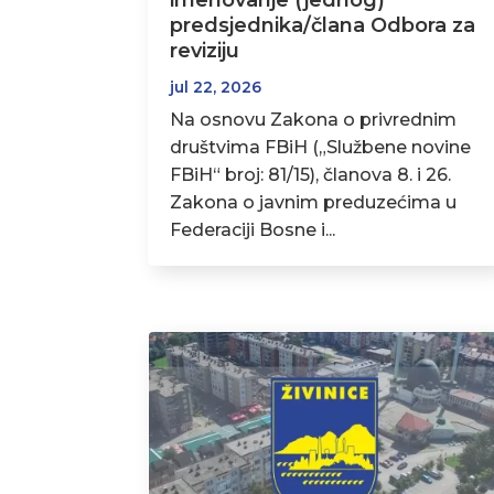
imenovanje (jednog)
predsjednika/člana Odbora za
reviziju
jul 22, 2026
Na osnovu Zakona o privrednim
društvima FBiH („Službene novine
FBiH“ broj: 81/15), članova 8. i 26.
Zakona o javnim preduzećima u
Federaciji Bosne i...