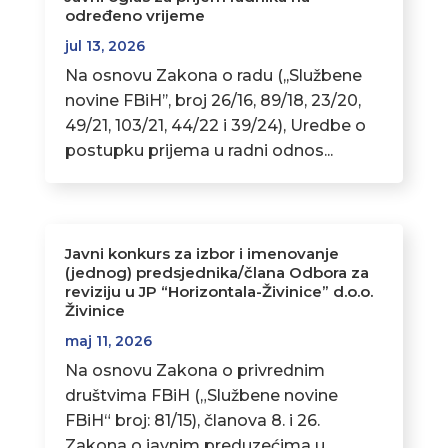
određeno vrijeme
jul 13, 2026
Na osnovu Zakona o radu (,,Službene
novine FBiH’’, broj 26/16, 89/18, 23/20,
49/21, 103/21, 44/22 i 39/24), Uredbe o
postupku prijema u radni odnos...
Javni konkurs za izbor i imenovanje
(jednog) predsjednika/člana Odbora za
reviziju u JP “Horizontala-Živinice” d.o.o.
Živinice
maj 11, 2026
Na osnovu Zakona o privrednim
društvima FBiH („Službene novine
FBiH“ broj: 81/15), članova 8. i 26.
Zakona o javnim preduzećima u