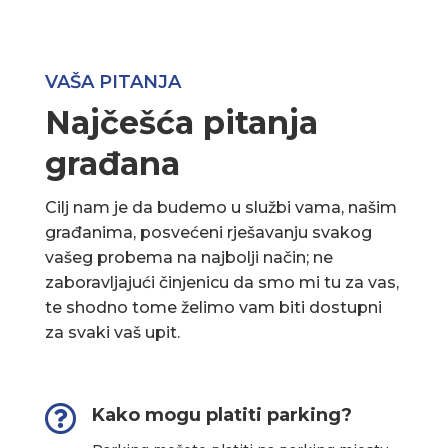
VAŠA PITANJA
Najčešća pitanja
građana
Cilj nam je da budemo u službi vama, našim
građanima, posvećeni rješavanju svakog
vašeg probema na najbolji način; ne
zaboravljajući činjenicu da smo mi tu za vas,
te shodno tome želimo vam biti dostupni
za svaki vaš upit.

Kako mogu platiti parking?