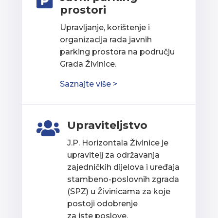

prostori
Upravljanje, korištenje i
organizacija rada javnih
parking prostora na području
Grada Živinice.
Saznajte više >
Upraviteljstvo

J.P. Horizontala Živinice je
upravitelj za održavanja
zajedničkih dijelova i uređaja
stambeno-poslovnih zgrada
(SPZ) u Živinicama za koje
postoji odobrenje
za iste poslove.