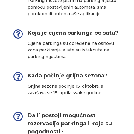
Parking možete platiti na parking mjestu
pomoću postavljenih automata, sms
porukom ili putem naše aplikacije.

Koja je cijena parkinga po satu?
Cijene parkinga su određene na osnovu
zona parkiranja, a iste su istaknute na
parking mjestima.

Kada počinje grijna sezona?
Grijna sezona počinje 15. oktobra, a
završava se 15. aprila svake godine.

Da li postoji mogućnost
rezervacije parkinga i koje su
pogodnosti?