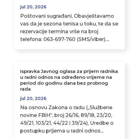
jul 20, 2026
Poštovani sugrađani, Obavještavamo
vas da je sezona tenisa u toku, te da se
rezervacije termina vrše na broj
telefona: 063-697-760 (SMS/viber)....
Ispravka Javnog oglasa za prijem radnika
u radni odnos na određeno vrijeme na
period do godinu dana bez probnog
rada
jul 20, 2026
Na osnovu Zakona o radu (,,Službene
novine FBiH’’, broj 26/16, 89/18, 23/20,
49/21, 103/21, 44/22 i 39/24), Uredbe o
postupku prijema u radni odnos...