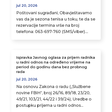
jul 20, 2026
Poštovani sugrađani, Obavještavamo
vas da je sezona tenisa u toku, te da se
rezervacije termina vrše na broj
telefona: 063-697-760 (SMS/viber)....
Ispravka Javnog oglasa za prijem radnika
u radni odnos na određeno vrijeme na
period do godinu dana bez probnog
rada
jul 20, 2026
Na osnovu Zakona o radu (,,Službene
novine FBiH’’, broj 26/16, 89/18, 23/20,
49/21, 103/21, 44/22 i 39/24), Uredbe o
postupku prijema u radni odnos...