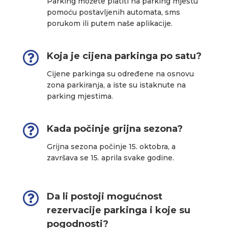
Parking možete platiti na parking mjestu
pomoću postavljenih automata, sms
porukom ili putem naše aplikacije.

Koja je cijena parkinga po satu?
Cijene parkinga su određene na osnovu
zona parkiranja, a iste su istaknute na
parking mjestima.

Kada počinje grijna sezona?
Grijna sezona počinje 15. oktobra, a
završava se 15. aprila svake godine.

Da li postoji mogućnost
rezervacije parkinga i koje su
pogodnosti?