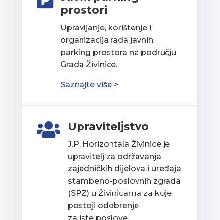

prostori
Upravljanje, korištenje i
organizacija rada javnih
parking prostora na području
Grada Živinice.
Saznajte više >
Upraviteljstvo

J.P. Horizontala Živinice je
upravitelj za održavanja
zajedničkih dijelova i uređaja
stambeno-poslovnih zgrada
(SPZ) u Živinicama za koje
postoji odobrenje
za iste poslove.