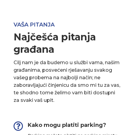
VAŠA PITANJA
Najčešća pitanja
građana
Cilj nam je da budemo u službi vama, našim
građanima, posvećeni rješavanju svakog
vašeg probema na najbolji način; ne
zaboravljajući činjenicu da smo mi tu za vas,
te shodno tome želimo vam biti dostupni
za svaki vaš upit.

Kako mogu platiti parking?