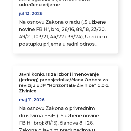
određeno vrijeme
jul 13, 2026
Na osnovu Zakona o radu (,,Službene
novine FBiH’’, broj 26/16, 89/18, 23/20,
49/21, 103/21, 44/22 i 39/24), Uredbe o
postupku prijema u radni odnos...
Javni konkurs za izbor i imenovanje
(jednog) predsjednika/člana Odbora za
reviziju u JP “Horizontala-Živinice” d.o.o.
Živinice
maj 11, 2026
Na osnovu Zakona o privrednim
društvima FBiH („Službene novine
FBiH“ broj: 81/15), članova 8. i 26.
Zakona o javnim preduzećima u