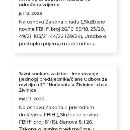
određeno vrijeme
jul 13, 2026
Na osnovu Zakona o radu (,,Službene
novine FBiH’’, broj 26/16, 89/18, 23/20,
49/21, 103/21, 44/22 i 39/24), Uredbe o
postupku prijema u radni odnos...
Javni konkurs za izbor i imenovanje
(jednog) predsjednika/člana Odbora za
reviziju u JP “Horizontala-Živinice” d.o.o.
Živinice
maj 11, 2026
Na osnovu Zakona o privrednim
društvima FBiH („Službene novine
FBiH“ broj: 81/15), članova 8. i 26.
Zakona o javnim preduzećima u