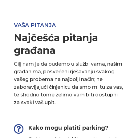
VAŠA PITANJA
Najčešća pitanja
građana
Cilj nam je da budemo u službi vama, našim
građanima, posvećeni rješavanju svakog
vašeg probema na najbolji način; ne
zaboravljajući činjenicu da smo mi tu za vas,
te shodno tome želimo vam biti dostupni
za svaki vaš upit.

Kako mogu platiti parking?