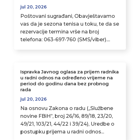
jul 20, 2026
Poštovani sugrađani, Obavještavamo
vas da je sezona tenisa u toku, te da se
rezervacije termina vrše na broj
telefona: 063-697-760 (SMS/viber)....
Ispravka Javnog oglasa za prijem radnika
u radni odnos na određeno vrijeme na
period do godinu dana bez probnog
rada
jul 20, 2026
Na osnovu Zakona o radu (,,Službene
novine FBiH’’, broj 26/16, 89/18, 23/20,
49/21, 103/21, 44/22 i 39/24), Uredbe o
postupku prijema u radni odnos...