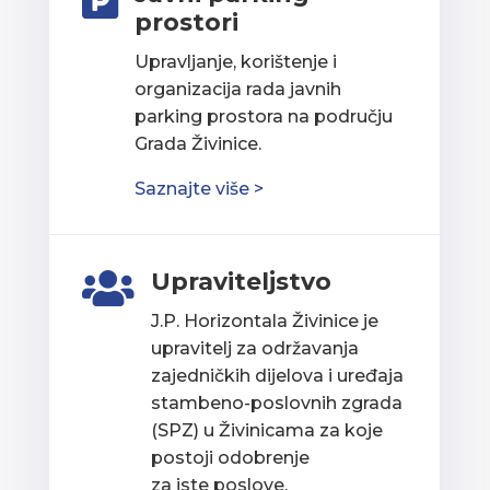

prostori
Upravljanje, korištenje i
organizacija rada javnih
parking prostora na području
Grada Živinice.
Saznajte više >
Upraviteljstvo

J.P. Horizontala Živinice je
upravitelj za održavanja
zajedničkih dijelova i uređaja
stambeno-poslovnih zgrada
(SPZ) u Živinicama za koje
postoji odobrenje
za iste poslove.