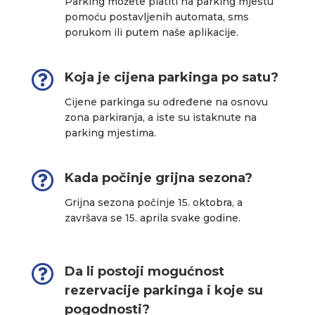
Parking možete platiti na parking mjestu
pomoću postavljenih automata, sms
porukom ili putem naše aplikacije.

Koja je cijena parkinga po satu?
Cijene parkinga su određene na osnovu
zona parkiranja, a iste su istaknute na
parking mjestima.

Kada počinje grijna sezona?
Grijna sezona počinje 15. oktobra, a
završava se 15. aprila svake godine.

Da li postoji mogućnost
rezervacije parkinga i koje su
pogodnosti?