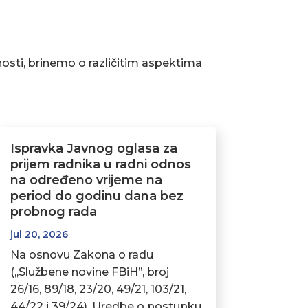
osti, brinemo o različitim aspektima
Ispravka Javnog oglasa za
prijem radnika u radni odnos
na određeno vrijeme na
period do godinu dana bez
probnog rada
jul 20, 2026
Na osnovu Zakona o radu
(,,Službene novine FBiH’’, broj
26/16, 89/18, 23/20, 49/21, 103/21,
44/22 i 39/24), Uredbe o postupku