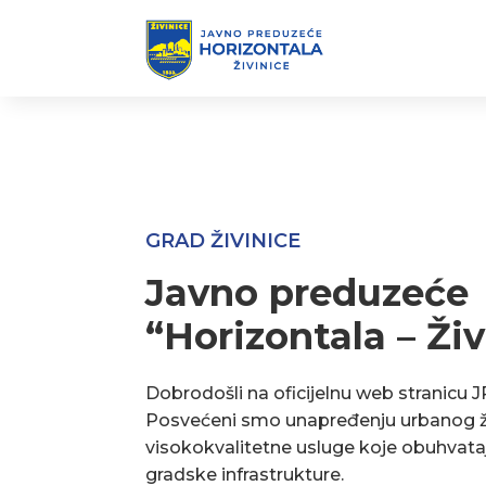
GRAD ŽIVINICE
Javno preduzeće
“Horizontala – Živ
Dobrodošli na oficijelnu web stranicu J
Posvećeni smo unapređenju urbanog ž
visokokvalitetne usluge koje obuhvata
gradske infrastrukture.