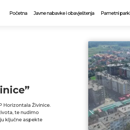
Početna
Javne nabavke i obavještenja
Pametni park
inice”
P Horizontala Živinice.
ivota, te nudimo
ju ključne aspekte