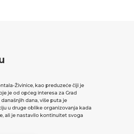
u
ala-Živinice, kao preduzeće čiji je
koje je od općeg interesa za Grad
 današnjih dana, više puta je
ciju u druge oblike organizovanja kada
ve, ali je nastavilo kontinuitet svoga