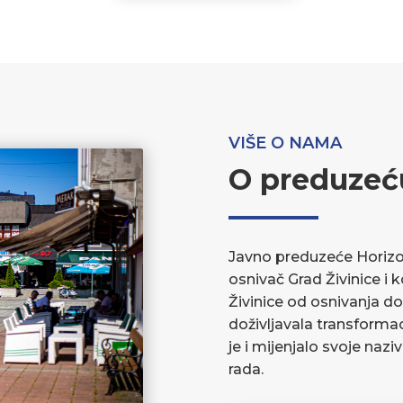
VIŠE O NAMA
O preduzeć
Javno preduzeće Horizont
osnivač Grad Živinice i 
Živinice od osnivanja do
doživljavala transforma
je i mijenjalo svoje nazi
rada.