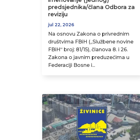
imenovanje (jednog)
predsjednika/člana Odbora za
reviziju
jul 22, 2026
Na osnovu Zakona o privrednim
društvima FBiH („Službene novine
FBiH“ broj: 81/15), članova 8. i 26.
Zakona o javnim preduzećima u
Federaciji Bosne i...