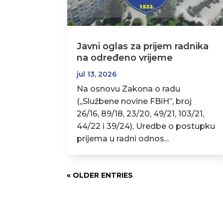
Javni oglas za prijem radnika
na određeno vrijeme
jul 13, 2026
Na osnovu Zakona o radu
(,,Službene novine FBiH’’, broj
26/16, 89/18, 23/20, 49/21, 103/21,
44/22 i 39/24), Uredbe o postupku
prijema u radni odnos...
« OLDER ENTRIES