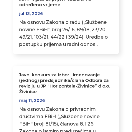
određeno vrijeme
jul 13, 2026
Na osnovu Zakona o radu (,,Službene
novine FBiH’’, broj 26/16, 89/18, 23/20,
49/21, 103/21, 44/22 i 39/24), Uredbe o
postupku prijema u radni odnos...
Javni konkurs za izbor i imenovanje
(jednog) predsjednika/člana Odbora za
reviziju u JP “Horizontala-Živinice” d.o.o.
Živinice
maj 11, 2026
Na osnovu Zakona o privrednim
društvima FBiH („Službene novine
FBiH“ broj: 81/15), članova 8. i 26.
Zakona o javnim preduzećima u