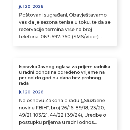
jul 20, 2026
Poštovani sugrađani, Obavještavamo
vas da je sezona tenisa u toku, te da se
rezervacije termina vrše na broj
telefona: 063-697-760 (SMS/viber)....
Ispravka Javnog oglasa za prijem radnika
u radni odnos na određeno vrijeme na
period do godinu dana bez probnog
rada
jul 20, 2026
Na osnovu Zakona o radu (,,Službene
novine FBiH’’, broj 26/16, 89/18, 23/20,
49/21, 103/21, 44/22 i 39/24), Uredbe o
postupku prijema u radni odnos...