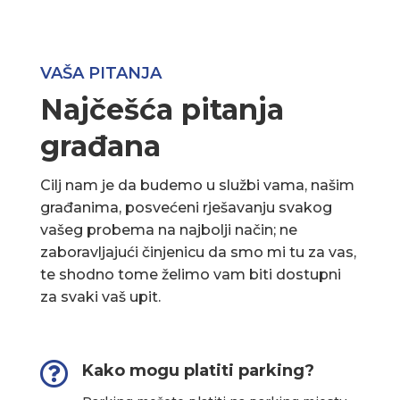
VAŠA PITANJA
Najčešća pitanja
građana
Cilj nam je da budemo u službi vama, našim
građanima, posvećeni rješavanju svakog
vašeg probema na najbolji način; ne
zaboravljajući činjenicu da smo mi tu za vas,
te shodno tome želimo vam biti dostupni
za svaki vaš upit.

Kako mogu platiti parking?