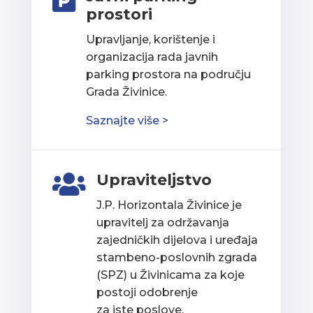

prostori
Upravljanje, korištenje i
organizacija rada javnih
parking prostora na području
Grada Živinice.
Saznajte više >
Upraviteljstvo

J.P. Horizontala Živinice je
upravitelj za održavanja
zajedničkih dijelova i uređaja
stambeno-poslovnih zgrada
(SPZ) u Živinicama za koje
postoji odobrenje
za iste poslove.