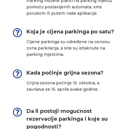
Parking možete platiti na parking mjestu
pomoću postavljenih automata, sms
porukom ili putem naše aplikacije.

Koja je cijena parkinga po satu?
Cijene parkinga su određene na osnovu
zona parkiranja, a iste su istaknute na
parking mjestima.

Kada počinje grijna sezona?
Grijna sezona počinje 15. oktobra, a
završava se 15. aprila svake godine.

Da li postoji mogućnost
rezervacije parkinga i koje su
pogodnosti?