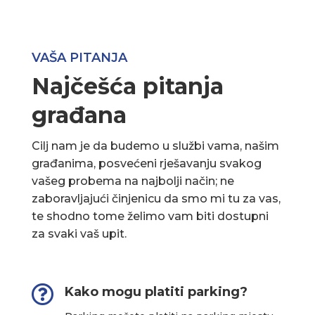
VAŠA PITANJA
Najčešća pitanja
građana
Cilj nam je da budemo u službi vama, našim
građanima, posvećeni rješavanju svakog
vašeg probema na najbolji način; ne
zaboravljajući činjenicu da smo mi tu za vas,
te shodno tome želimo vam biti dostupni
za svaki vaš upit.

Kako mogu platiti parking?