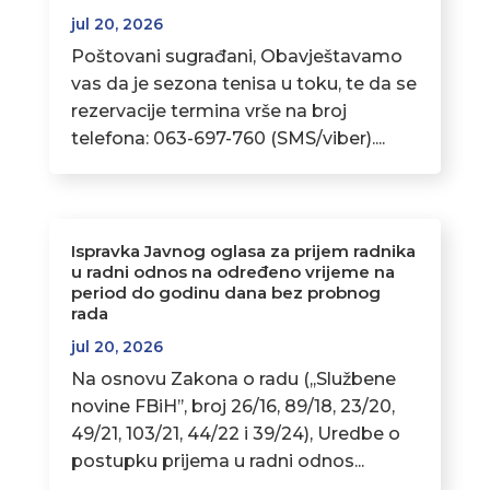
jul 20, 2026
Poštovani sugrađani, Obavještavamo
vas da je sezona tenisa u toku, te da se
rezervacije termina vrše na broj
telefona: 063-697-760 (SMS/viber)....
Ispravka Javnog oglasa za prijem radnika
u radni odnos na određeno vrijeme na
period do godinu dana bez probnog
rada
jul 20, 2026
Na osnovu Zakona o radu (,,Službene
novine FBiH’’, broj 26/16, 89/18, 23/20,
49/21, 103/21, 44/22 i 39/24), Uredbe o
postupku prijema u radni odnos...