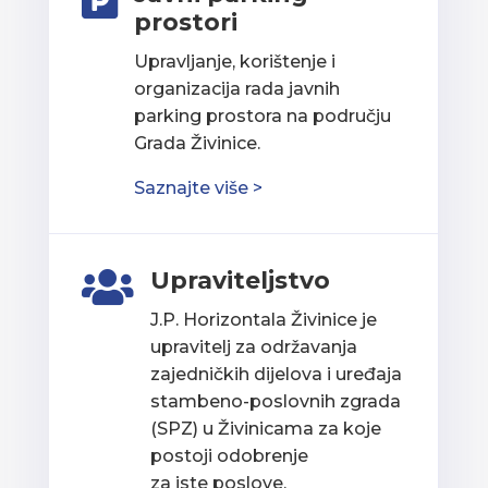

prostori
Upravljanje, korištenje i
organizacija rada javnih
parking prostora na području
Grada Živinice.
Saznajte više >
Upraviteljstvo

J.P. Horizontala Živinice je
upravitelj za održavanja
zajedničkih dijelova i uređaja
stambeno-poslovnih zgrada
(SPZ) u Živinicama za koje
postoji odobrenje
za iste poslove.