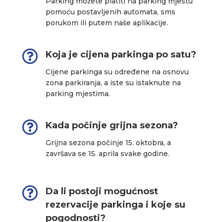
Parking možete platiti na parking mjestu
pomoću postavljenih automata, sms
porukom ili putem naše aplikacije.

Koja je cijena parkinga po satu?
Cijene parkinga su određene na osnovu
zona parkiranja, a iste su istaknute na
parking mjestima.

Kada počinje grijna sezona?
Grijna sezona počinje 15. oktobra, a
završava se 15. aprila svake godine.

Da li postoji mogućnost
rezervacije parkinga i koje su
pogodnosti?