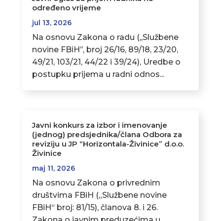
određeno vrijeme
jul 13, 2026
Na osnovu Zakona o radu (,,Službene
novine FBiH’’, broj 26/16, 89/18, 23/20,
49/21, 103/21, 44/22 i 39/24), Uredbe o
postupku prijema u radni odnos...
Javni konkurs za izbor i imenovanje
(jednog) predsjednika/člana Odbora za
reviziju u JP “Horizontala-Živinice” d.o.o.
Živinice
maj 11, 2026
Na osnovu Zakona o privrednim
društvima FBiH („Službene novine
FBiH“ broj: 81/15), članova 8. i 26.
Zakona o javnim preduzećima u