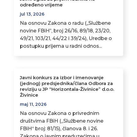
određeno vrijeme
jul 13, 2026
Na osnovu Zakona o radu (,,Službene
novine FBiH’’, broj 26/16, 89/18, 23/20,
49/21, 103/21, 44/22 i 39/24), Uredbe o
postupku prijema u radni odnos...
Javni konkurs za izbor i imenovanje
(jednog) predsjednika/člana Odbora za
reviziju u JP “Horizontala-Živinice” d.o.o.
Živinice
maj 11, 2026
Na osnovu Zakona o privrednim
društvima FBiH („Službene novine
FBiH“ broj: 81/15), članova 8. i 26.
Zakona o javnim preduzećima u