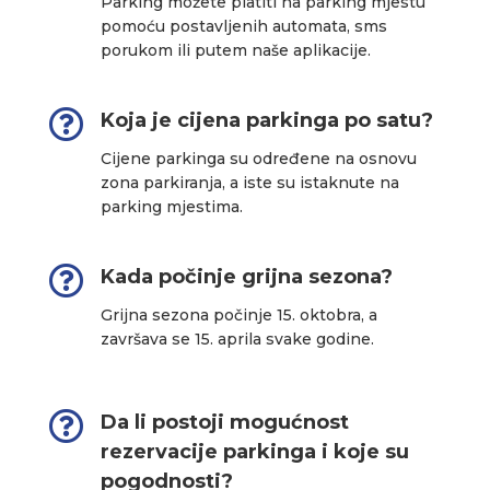
Parking možete platiti na parking mjestu
pomoću postavljenih automata, sms
porukom ili putem naše aplikacije.

Koja je cijena parkinga po satu?
Cijene parkinga su određene na osnovu
zona parkiranja, a iste su istaknute na
parking mjestima.

Kada počinje grijna sezona?
Grijna sezona počinje 15. oktobra, a
završava se 15. aprila svake godine.

Da li postoji mogućnost
rezervacije parkinga i koje su
pogodnosti?