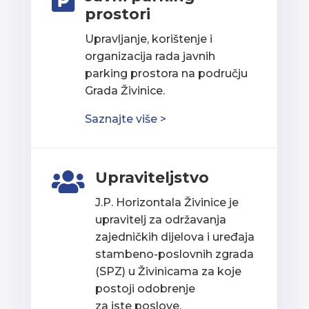

prostori
Upravljanje, korištenje i
organizacija rada javnih
parking prostora na području
Grada Živinice.
Saznajte više >
Upraviteljstvo

J.P. Horizontala Živinice je
upravitelj za održavanja
zajedničkih dijelova i uređaja
stambeno-poslovnih zgrada
(SPZ) u Živinicama za koje
postoji odobrenje
za iste poslove.