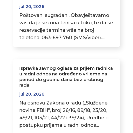
jul 20, 2026
Poštovani sugrađani, Obavještavamo
vas da je sezona tenisa u toku, te da se
rezervacije termina vrše na broj
telefona: 063-697-760 (SMS/viber)....
Ispravka Javnog oglasa za prijem radnika
u radni odnos na određeno vrijeme na
period do godinu dana bez probnog
rada
jul 20, 2026
Na osnovu Zakona o radu (,,Službene
novine FBiH’’, broj 26/16, 89/18, 23/20,
49/21, 103/21, 44/22 i 39/24), Uredbe o
postupku prijema u radni odnos...