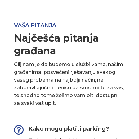
VAŠA PITANJA
Najčešća pitanja
građana
Cilj nam je da budemo u službi vama, našim
građanima, posvećeni rješavanju svakog
vašeg probema na najbolji način; ne
zaboravljajući činjenicu da smo mi tu za vas,
te shodno tome želimo vam biti dostupni
za svaki vaš upit.

Kako mogu platiti parking?