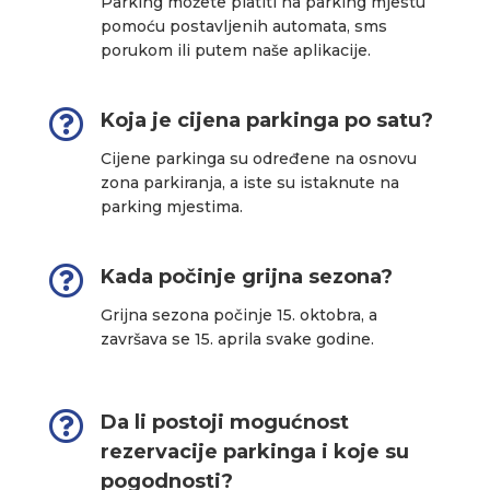
Parking možete platiti na parking mjestu
pomoću postavljenih automata, sms
porukom ili putem naše aplikacije.

Koja je cijena parkinga po satu?
Cijene parkinga su određene na osnovu
zona parkiranja, a iste su istaknute na
parking mjestima.

Kada počinje grijna sezona?
Grijna sezona počinje 15. oktobra, a
završava se 15. aprila svake godine.

Da li postoji mogućnost
rezervacije parkinga i koje su
pogodnosti?