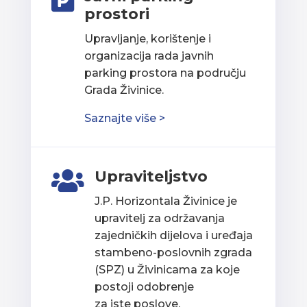

prostori
Upravljanje, korištenje i
organizacija rada javnih
parking prostora na području
Grada Živinice.
Saznajte više >
Upraviteljstvo

J.P. Horizontala Živinice je
upravitelj za održavanja
zajedničkih dijelova i uređaja
stambeno-poslovnih zgrada
(SPZ) u Živinicama za koje
postoji odobrenje
za iste poslove.