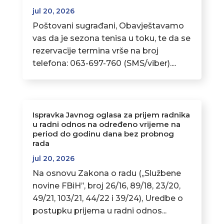
jul 20, 2026
Poštovani sugrađani, Obavještavamo
vas da je sezona tenisa u toku, te da se
rezervacije termina vrše na broj
telefona: 063-697-760 (SMS/viber)....
Ispravka Javnog oglasa za prijem radnika
u radni odnos na određeno vrijeme na
period do godinu dana bez probnog
rada
jul 20, 2026
Na osnovu Zakona o radu (,,Službene
novine FBiH’’, broj 26/16, 89/18, 23/20,
49/21, 103/21, 44/22 i 39/24), Uredbe o
postupku prijema u radni odnos...