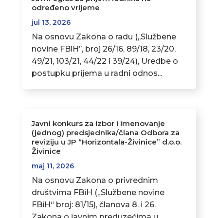
određeno vrijeme
jul 13, 2026
Na osnovu Zakona o radu (,,Službene
novine FBiH’’, broj 26/16, 89/18, 23/20,
49/21, 103/21, 44/22 i 39/24), Uredbe o
postupku prijema u radni odnos...
Javni konkurs za izbor i imenovanje
(jednog) predsjednika/člana Odbora za
reviziju u JP “Horizontala-Živinice” d.o.o.
Živinice
maj 11, 2026
Na osnovu Zakona o privrednim
društvima FBiH („Službene novine
FBiH“ broj: 81/15), članova 8. i 26.
Zakona o javnim preduzećima u