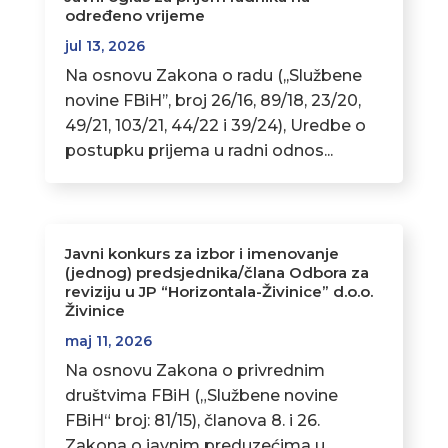
određeno vrijeme
jul 13, 2026
Na osnovu Zakona o radu (,,Službene
novine FBiH’’, broj 26/16, 89/18, 23/20,
49/21, 103/21, 44/22 i 39/24), Uredbe o
postupku prijema u radni odnos...
Javni konkurs za izbor i imenovanje
(jednog) predsjednika/člana Odbora za
reviziju u JP “Horizontala-Živinice” d.o.o.
Živinice
maj 11, 2026
Na osnovu Zakona o privrednim
društvima FBiH („Službene novine
FBiH“ broj: 81/15), članova 8. i 26.
Zakona o javnim preduzećima u