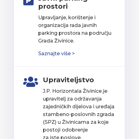

prostori
Upravljanje, korištenje i
organizacija rada javnih
parking prostora na području
Grada Živinice.
Saznajte više >
Upraviteljstvo

J.P. Horizontala Živinice je
upravitelj za održavanja
zajedničkih dijelova i uređaja
stambeno-poslovnih zgrada
(SPZ) u Živinicama za koje
postoji odobrenje
za iste poslove.