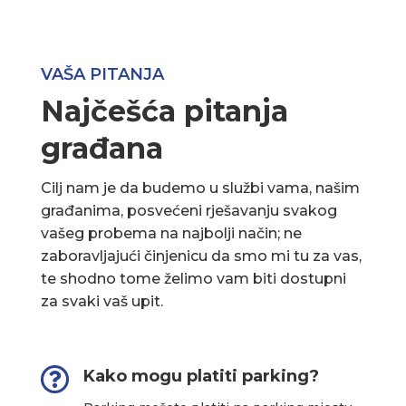
VAŠA PITANJA
Najčešća pitanja
građana
Cilj nam je da budemo u službi vama, našim
građanima, posvećeni rješavanju svakog
vašeg probema na najbolji način; ne
zaboravljajući činjenicu da smo mi tu za vas,
te shodno tome želimo vam biti dostupni
za svaki vaš upit.

Kako mogu platiti parking?