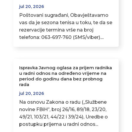
jul 20, 2026
Poštovani sugrađani, Obavještavamo
vas da je sezona tenisa u toku, te da se
rezervacije termina vrše na broj
telefona: 063-697-760 (SMS/viber)....
Ispravka Javnog oglasa za prijem radnika
u radni odnos na određeno vrijeme na
period do godinu dana bez probnog
rada
jul 20, 2026
Na osnovu Zakona o radu (,,Službene
novine FBiH’’, broj 26/16, 89/18, 23/20,
49/21, 103/21, 44/22 i 39/24), Uredbe o
postupku prijema u radni odnos...