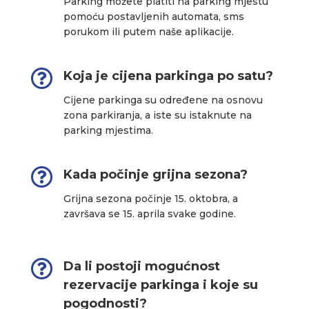
Parking možete platiti na parking mjestu
pomoću postavljenih automata, sms
porukom ili putem naše aplikacije.

Koja je cijena parkinga po satu?
Cijene parkinga su određene na osnovu
zona parkiranja, a iste su istaknute na
parking mjestima.

Kada počinje grijna sezona?
Grijna sezona počinje 15. oktobra, a
završava se 15. aprila svake godine.

Da li postoji mogućnost
rezervacije parkinga i koje su
pogodnosti?