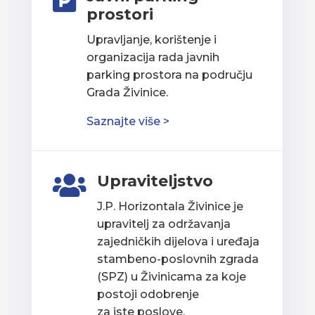

prostori
Upravljanje, korištenje i
organizacija rada javnih
parking prostora na području
Grada Živinice.
Saznajte više >
Upraviteljstvo

J.P. Horizontala Živinice je
upravitelj za održavanja
zajedničkih dijelova i uređaja
stambeno-poslovnih zgrada
(SPZ) u Živinicama za koje
postoji odobrenje
za iste poslove.