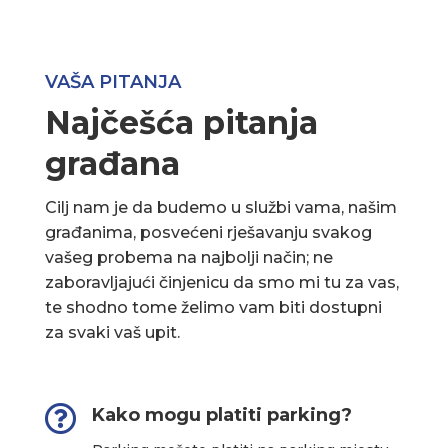
VAŠA PITANJA
Najčešća pitanja
građana
Cilj nam je da budemo u službi vama, našim
građanima, posvećeni rješavanju svakog
vašeg probema na najbolji način; ne
zaboravljajući činjenicu da smo mi tu za vas,
te shodno tome želimo vam biti dostupni
za svaki vaš upit.

Kako mogu platiti parking?