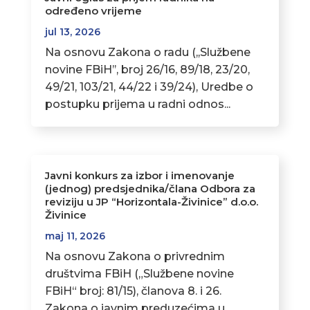
određeno vrijeme
jul 13, 2026
Na osnovu Zakona o radu (,,Službene
novine FBiH’’, broj 26/16, 89/18, 23/20,
49/21, 103/21, 44/22 i 39/24), Uredbe o
postupku prijema u radni odnos...
Javni konkurs za izbor i imenovanje
(jednog) predsjednika/člana Odbora za
reviziju u JP “Horizontala-Živinice” d.o.o.
Živinice
maj 11, 2026
Na osnovu Zakona o privrednim
društvima FBiH („Službene novine
FBiH“ broj: 81/15), članova 8. i 26.
Zakona o javnim preduzećima u