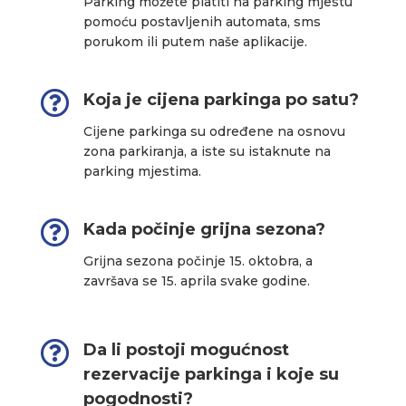
Parking možete platiti na parking mjestu
pomoću postavljenih automata, sms
porukom ili putem naše aplikacije.

Koja je cijena parkinga po satu?
Cijene parkinga su određene na osnovu
zona parkiranja, a iste su istaknute na
parking mjestima.

Kada počinje grijna sezona?
Grijna sezona počinje 15. oktobra, a
završava se 15. aprila svake godine.

Da li postoji mogućnost
rezervacije parkinga i koje su
pogodnosti?