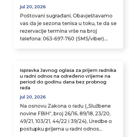
jul 20, 2026
Poštovani sugrađani, Obavještavamo
vas da je sezona tenisa u toku, te da se
rezervacije termina vrše na broj
telefona: 063-697-760 (SMS/viber)....
Ispravka Javnog oglasa za prijem radnika
u radni odnos na određeno vrijeme na
period do godinu dana bez probnog
rada
jul 20, 2026
Na osnovu Zakona o radu (,,Službene
novine FBiH’’, broj 26/16, 89/18, 23/20,
49/21, 103/21, 44/22 i 39/24), Uredbe o
postupku prijema u radni odnos...