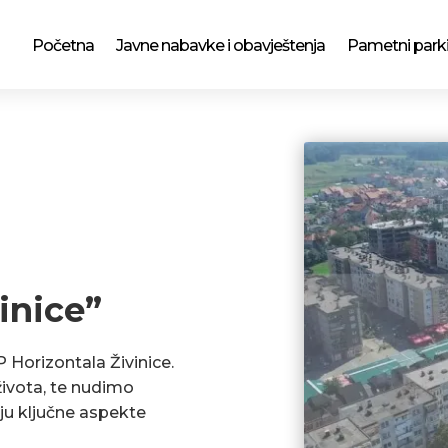
Početna
Javne nabavke i obavještenja
Pametni park
inice”
P Horizontala Živinice.
ivota, te nudimo
ju ključne aspekte