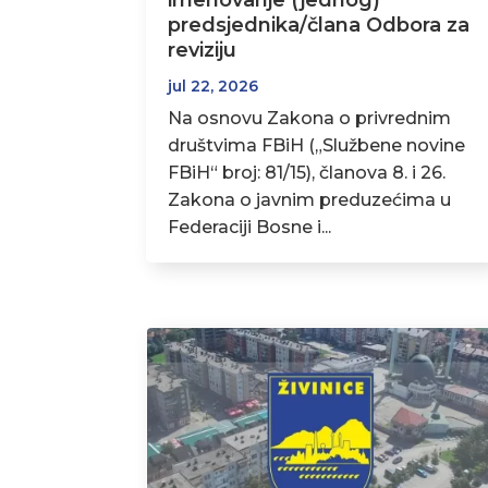
imenovanje (jednog)
predsjednika/člana Odbora za
reviziju
jul 22, 2026
Na osnovu Zakona o privrednim
društvima FBiH („Službene novine
FBiH“ broj: 81/15), članova 8. i 26.
Zakona o javnim preduzećima u
Federaciji Bosne i...