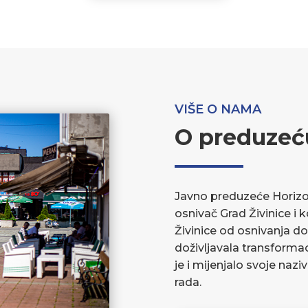
VIŠE O NAMA
O preduzeć
Javno preduzeće Horizont
osnivač Grad Živinice i 
Živinice od osnivanja do
doživljavala transforma
je i mijenjalo svoje nazi
rada.