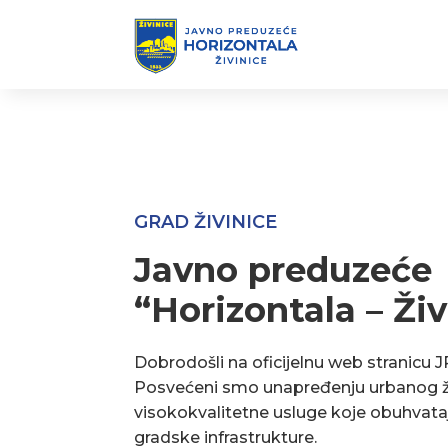
GRAD ŽIVINICE
Javno preduzeće
“Horizontala – Živ
Dobrodošli na oficijelnu web stranicu J
Posvećeni smo unapređenju urbanog ž
visokokvalitetne usluge koje obuhvata
gradske infrastrukture.