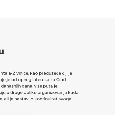
u
ala-Živinice, kao preduzeće čiji je
koje je od općeg interesa za Grad
 današnjih dana, više puta je
ciju u druge oblike organizovanja kada
ve, ali je nastavilo kontinuitet svoga