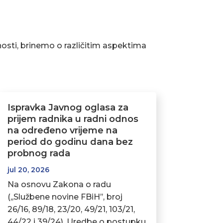
osti, brinemo o različitim aspektima
Ispravka Javnog oglasa za
prijem radnika u radni odnos
na određeno vrijeme na
period do godinu dana bez
probnog rada
jul 20, 2026
Na osnovu Zakona o radu
(,,Službene novine FBiH’’, broj
26/16, 89/18, 23/20, 49/21, 103/21,
44/22 i 39/24), Uredbe o postupku