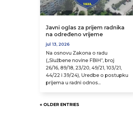
Javni oglas za prijem radnika
na određeno vrijeme
jul 13, 2026
Na osnovu Zakona o radu
(,,Službene novine FBiH’’, broj
26/16, 89/18, 23/20, 49/21, 103/21,
44/22 i 39/24), Uredbe o postupku
prijema u radni odnos...
« OLDER ENTRIES