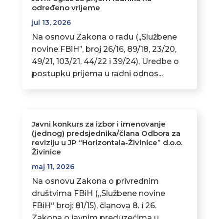
određeno vrijeme
jul 13, 2026
Na osnovu Zakona o radu (,,Službene
novine FBiH’’, broj 26/16, 89/18, 23/20,
49/21, 103/21, 44/22 i 39/24), Uredbe o
postupku prijema u radni odnos...
Javni konkurs za izbor i imenovanje
(jednog) predsjednika/člana Odbora za
reviziju u JP “Horizontala-Živinice” d.o.o.
Živinice
maj 11, 2026
Na osnovu Zakona o privrednim
društvima FBiH („Službene novine
FBiH“ broj: 81/15), članova 8. i 26.
Zakona o javnim preduzećima u