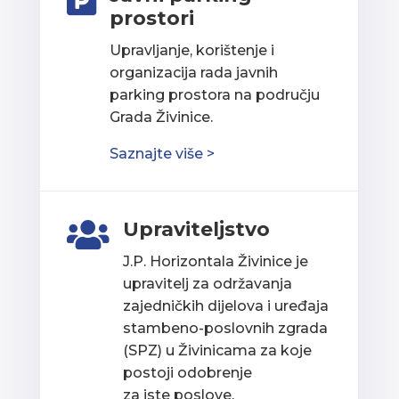

prostori
Upravljanje, korištenje i
organizacija rada javnih
parking prostora na području
Grada Živinice.
Saznajte više >
Upraviteljstvo

J.P. Horizontala Živinice je
upravitelj za održavanja
zajedničkih dijelova i uređaja
stambeno-poslovnih zgrada
(SPZ) u Živinicama za koje
postoji odobrenje
za iste poslove.