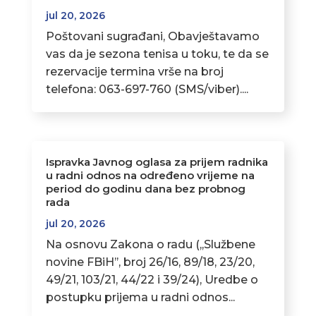
jul 20, 2026
Poštovani sugrađani, Obavještavamo
vas da je sezona tenisa u toku, te da se
rezervacije termina vrše na broj
telefona: 063-697-760 (SMS/viber)....
Ispravka Javnog oglasa za prijem radnika
u radni odnos na određeno vrijeme na
period do godinu dana bez probnog
rada
jul 20, 2026
Na osnovu Zakona o radu (,,Službene
novine FBiH’’, broj 26/16, 89/18, 23/20,
49/21, 103/21, 44/22 i 39/24), Uredbe o
postupku prijema u radni odnos...