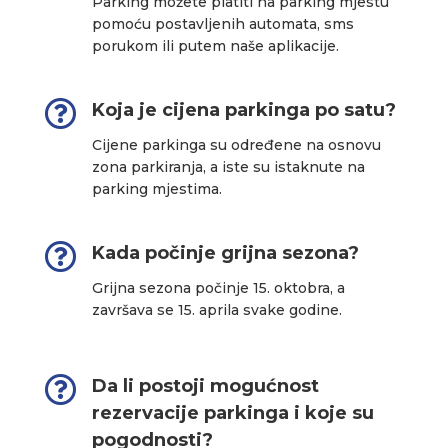
Parking možete platiti na parking mjestu
pomoću postavljenih automata, sms
porukom ili putem naše aplikacije.

Koja je cijena parkinga po satu?
Cijene parkinga su određene na osnovu
zona parkiranja, a iste su istaknute na
parking mjestima.

Kada počinje grijna sezona?
Grijna sezona počinje 15. oktobra, a
završava se 15. aprila svake godine.

Da li postoji mogućnost
rezervacije parkinga i koje su
pogodnosti?