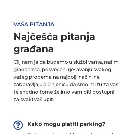
VAŠA PITANJA
Najčešća pitanja
građana
Cilj nam je da budemo u službi vama, našim
građanima, posvećeni rješavanju svakog
vašeg probema na najbolji način; ne
zaboravljajući činjenicu da smo mi tu za vas,
te shodno tome želimo vam biti dostupni
za svaki vaš upit.

Kako mogu platiti parking?