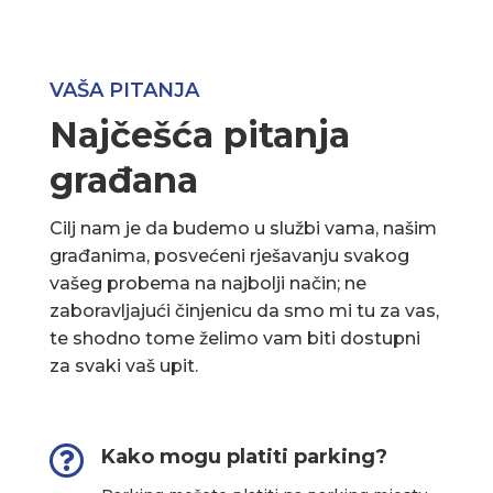
VAŠA PITANJA
Najčešća pitanja
građana
Cilj nam je da budemo u službi vama, našim
građanima, posvećeni rješavanju svakog
vašeg probema na najbolji način; ne
zaboravljajući činjenicu da smo mi tu za vas,
te shodno tome želimo vam biti dostupni
za svaki vaš upit.

Kako mogu platiti parking?