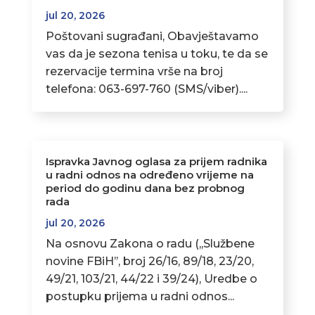
jul 20, 2026
Poštovani sugrađani, Obavještavamo
vas da je sezona tenisa u toku, te da se
rezervacije termina vrše na broj
telefona: 063-697-760 (SMS/viber)....
Ispravka Javnog oglasa za prijem radnika
u radni odnos na određeno vrijeme na
period do godinu dana bez probnog
rada
jul 20, 2026
Na osnovu Zakona o radu (,,Službene
novine FBiH’’, broj 26/16, 89/18, 23/20,
49/21, 103/21, 44/22 i 39/24), Uredbe o
postupku prijema u radni odnos...