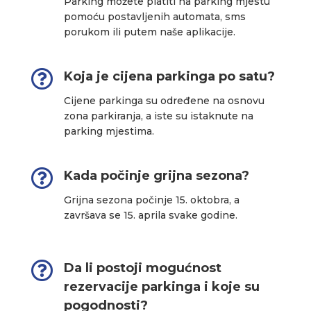
Parking možete platiti na parking mjestu
pomoću postavljenih automata, sms
porukom ili putem naše aplikacije.

Koja je cijena parkinga po satu?
Cijene parkinga su određene na osnovu
zona parkiranja, a iste su istaknute na
parking mjestima.

Kada počinje grijna sezona?
Grijna sezona počinje 15. oktobra, a
završava se 15. aprila svake godine.

Da li postoji mogućnost
rezervacije parkinga i koje su
pogodnosti?