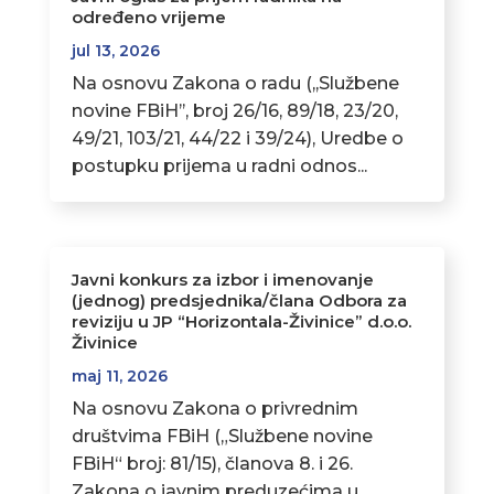
određeno vrijeme
jul 13, 2026
Na osnovu Zakona o radu (,,Službene
novine FBiH’’, broj 26/16, 89/18, 23/20,
49/21, 103/21, 44/22 i 39/24), Uredbe o
postupku prijema u radni odnos...
Javni konkurs za izbor i imenovanje
(jednog) predsjednika/člana Odbora za
reviziju u JP “Horizontala-Živinice” d.o.o.
Živinice
maj 11, 2026
Na osnovu Zakona o privrednim
društvima FBiH („Službene novine
FBiH“ broj: 81/15), članova 8. i 26.
Zakona o javnim preduzećima u