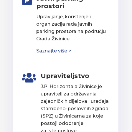

prostori
Upravljanje, korištenje i
organizacija rada javnih
parking prostora na području
Grada Živinice.
Saznajte više >
Upraviteljstvo

J.P. Horizontala Živinice je
upravitelj za održavanja
zajedničkih dijelova i uređaja
stambeno-poslovnih zgrada
(SPZ) u Živinicama za koje
postoji odobrenje
za iste poslove.