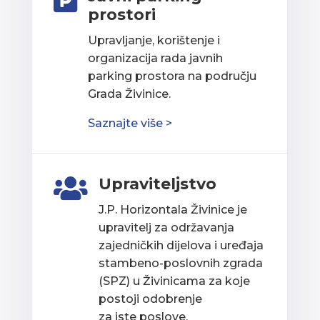

prostori
Upravljanje, korištenje i
organizacija rada javnih
parking prostora na području
Grada Živinice.
Saznajte više >
Upraviteljstvo

J.P. Horizontala Živinice je
upravitelj za održavanja
zajedničkih dijelova i uređaja
stambeno-poslovnih zgrada
(SPZ) u Živinicama za koje
postoji odobrenje
za iste poslove.