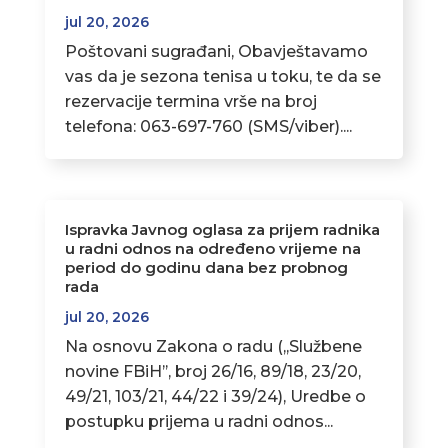
jul 20, 2026
Poštovani sugrađani, Obavještavamo
vas da je sezona tenisa u toku, te da se
rezervacije termina vrše na broj
telefona: 063-697-760 (SMS/viber)....
Ispravka Javnog oglasa za prijem radnika
u radni odnos na određeno vrijeme na
period do godinu dana bez probnog
rada
jul 20, 2026
Na osnovu Zakona o radu (,,Službene
novine FBiH’’, broj 26/16, 89/18, 23/20,
49/21, 103/21, 44/22 i 39/24), Uredbe o
postupku prijema u radni odnos...