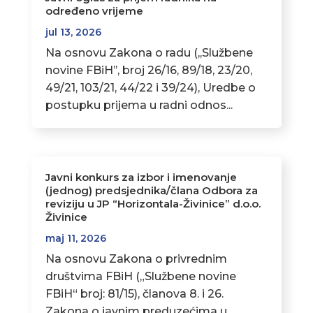
određeno vrijeme
jul 13, 2026
Na osnovu Zakona o radu (,,Službene
novine FBiH’’, broj 26/16, 89/18, 23/20,
49/21, 103/21, 44/22 i 39/24), Uredbe o
postupku prijema u radni odnos...
Javni konkurs za izbor i imenovanje
(jednog) predsjednika/člana Odbora za
reviziju u JP “Horizontala-Živinice” d.o.o.
Živinice
maj 11, 2026
Na osnovu Zakona o privrednim
društvima FBiH („Službene novine
FBiH“ broj: 81/15), članova 8. i 26.
Zakona o javnim preduzećima u