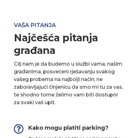
VAŠA PITANJA
Najčešća pitanja
građana
Cilj nam je da budemo u službi vama, našim
građanima, posvećeni rješavanju svakog
vašeg probema na najbolji način; ne
zaboravljajući činjenicu da smo mi tu za vas,
te shodno tome želimo vam biti dostupni
za svaki vaš upit.

Kako mogu platiti parking?