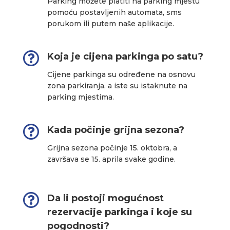
Parking možete platiti na parking mjestu
pomoću postavljenih automata, sms
porukom ili putem naše aplikacije.

Koja je cijena parkinga po satu?
Cijene parkinga su određene na osnovu
zona parkiranja, a iste su istaknute na
parking mjestima.

Kada počinje grijna sezona?
Grijna sezona počinje 15. oktobra, a
završava se 15. aprila svake godine.

Da li postoji mogućnost
rezervacije parkinga i koje su
pogodnosti?