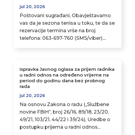
jul 20, 2026
Poštovani sugrađani, Obavještavamo
vas da je sezona tenisa u toku, te da se
rezervacije termina vrše na broj
telefona: 063-697-760 (SMS/viber)....
Ispravka Javnog oglasa za prijem radnika
u radni odnos na određeno vrijeme na
period do godinu dana bez probnog
rada
jul 20, 2026
Na osnovu Zakona o radu (,,Službene
novine FBiH’’, broj 26/16, 89/18, 23/20,
49/21, 103/21, 44/22 i 39/24), Uredbe o
postupku prijema u radni odnos...