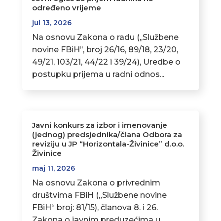
određeno vrijeme
jul 13, 2026
Na osnovu Zakona o radu (,,Službene
novine FBiH’’, broj 26/16, 89/18, 23/20,
49/21, 103/21, 44/22 i 39/24), Uredbe o
postupku prijema u radni odnos...
Javni konkurs za izbor i imenovanje
(jednog) predsjednika/člana Odbora za
reviziju u JP “Horizontala-Živinice” d.o.o.
Živinice
maj 11, 2026
Na osnovu Zakona o privrednim
društvima FBiH („Službene novine
FBiH“ broj: 81/15), članova 8. i 26.
Zakona o javnim preduzećima u