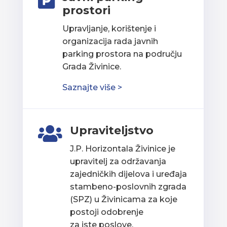

prostori
Upravljanje, korištenje i
organizacija rada javnih
parking prostora na području
Grada Živinice.
Saznajte više >
Upraviteljstvo

J.P. Horizontala Živinice je
upravitelj za održavanja
zajedničkih dijelova i uređaja
stambeno-poslovnih zgrada
(SPZ) u Živinicama za koje
postoji odobrenje
za iste poslove.