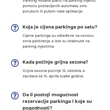
Parking možete platiti na parking mjestu
pomoću postavljenih automata, sms
porukom ili putem naše aplikacije.

Koja je cijena parkinga po satu?
Cijene parkinga su određene na osnovu
zona parkiranja, a iste su istaknute na
parking mjestima.

Kada počinje grijna sezona?
Grijna sezona počinje 15. oktobra, a
završava se 15. aprila svake godine.

Da li postoji mogućnost
rezervacije parkinga i koje su
pogodnosti?