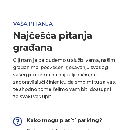
VAŠA PITANJA
Najčešća pitanja
građana
Cilj nam je da budemo u službi vama, našim
građanima, posvećeni rješavanju svakog
vašeg probema na najbolji način; ne
zaboravljajući činjenicu da smo mi tu za vas,
te shodno tome želimo vam biti dostupni
za svaki vaš upit.

Kako mogu platiti parking?