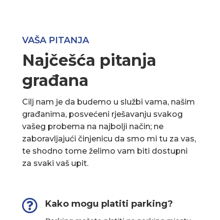
VAŠA PITANJA
Najčešća pitanja
građana
Cilj nam je da budemo u službi vama, našim
građanima, posvećeni rješavanju svakog
vašeg probema na najbolji način; ne
zaboravljajući činjenicu da smo mi tu za vas,
te shodno tome želimo vam biti dostupni
za svaki vaš upit.

Kako mogu platiti parking?