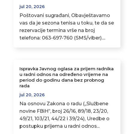
jul 20, 2026
Poštovani sugrađani, Obavještavamo
vas da je sezona tenisa u toku, te da se
rezervacije termina vrše na broj
telefona: 063-697-760 (SMS/viber)....
Ispravka Javnog oglasa za prijem radnika
u radni odnos na određeno vrijeme na
period do godinu dana bez probnog
rada
jul 20, 2026
Na osnovu Zakona o radu (,,Službene
novine FBiH’’, broj 26/16, 89/18, 23/20,
49/21, 103/21, 44/22 i 39/24), Uredbe o
postupku prijema u radni odnos...