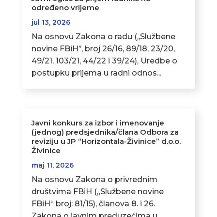
određeno vrijeme
jul 13, 2026
Na osnovu Zakona o radu (,,Službene
novine FBiH’’, broj 26/16, 89/18, 23/20,
49/21, 103/21, 44/22 i 39/24), Uredbe o
postupku prijema u radni odnos...
Javni konkurs za izbor i imenovanje
(jednog) predsjednika/člana Odbora za
reviziju u JP “Horizontala-Živinice” d.o.o.
Živinice
maj 11, 2026
Na osnovu Zakona o privrednim
društvima FBiH („Službene novine
FBiH“ broj: 81/15), članova 8. i 26.
Zakona o javnim preduzećima u