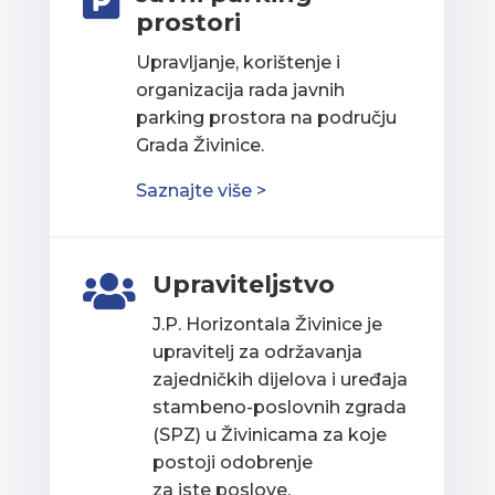

prostori
Upravljanje, korištenje i
organizacija rada javnih
parking prostora na području
Grada Živinice.
Saznajte više >
Upraviteljstvo

J.P. Horizontala Živinice je
upravitelj za održavanja
zajedničkih dijelova i uređaja
stambeno-poslovnih zgrada
(SPZ) u Živinicama za koje
postoji odobrenje
za iste poslove.