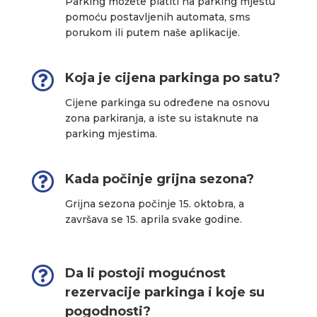
Parking možete platiti na parking mjestu
pomoću postavljenih automata, sms
porukom ili putem naše aplikacije.

Koja je cijena parkinga po satu?
Cijene parkinga su određene na osnovu
zona parkiranja, a iste su istaknute na
parking mjestima.

Kada počinje grijna sezona?
Grijna sezona počinje 15. oktobra, a
završava se 15. aprila svake godine.

Da li postoji mogućnost
rezervacije parkinga i koje su
pogodnosti?