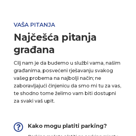
VAŠA PITANJA
Najčešća pitanja
građana
Cilj nam je da budemo u službi vama, našim
građanima, posvećeni rješavanju svakog
vašeg probema na najbolji način; ne
zaboravljajući činjenicu da smo mi tu za vas,
te shodno tome želimo vam biti dostupni
za svaki vaš upit.

Kako mogu platiti parking?