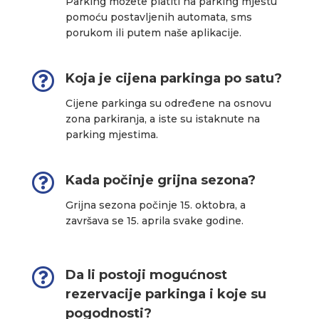
Parking možete platiti na parking mjestu
pomoću postavljenih automata, sms
porukom ili putem naše aplikacije.

Koja je cijena parkinga po satu?
Cijene parkinga su određene na osnovu
zona parkiranja, a iste su istaknute na
parking mjestima.

Kada počinje grijna sezona?
Grijna sezona počinje 15. oktobra, a
završava se 15. aprila svake godine.

Da li postoji mogućnost
rezervacije parkinga i koje su
pogodnosti?