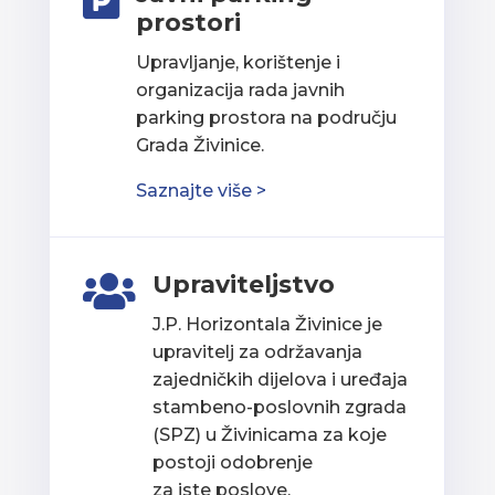

prostori
Upravljanje, korištenje i
organizacija rada javnih
parking prostora na području
Grada Živinice.
Saznajte više >
Upraviteljstvo

J.P. Horizontala Živinice je
upravitelj za održavanja
zajedničkih dijelova i uređaja
stambeno-poslovnih zgrada
(SPZ) u Živinicama za koje
postoji odobrenje
za iste poslove.