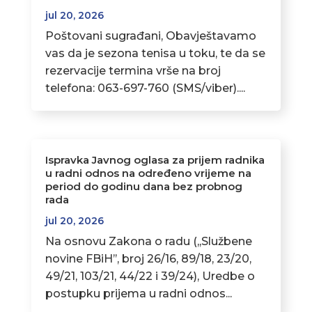
jul 20, 2026
Poštovani sugrađani, Obavještavamo
vas da je sezona tenisa u toku, te da se
rezervacije termina vrše na broj
telefona: 063-697-760 (SMS/viber)....
Ispravka Javnog oglasa za prijem radnika
u radni odnos na određeno vrijeme na
period do godinu dana bez probnog
rada
jul 20, 2026
Na osnovu Zakona o radu (,,Službene
novine FBiH’’, broj 26/16, 89/18, 23/20,
49/21, 103/21, 44/22 i 39/24), Uredbe o
postupku prijema u radni odnos...