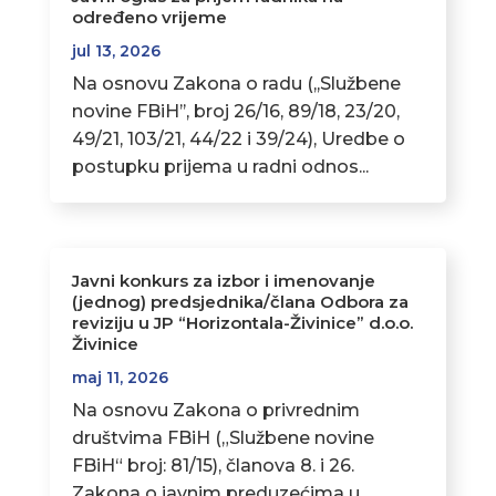
određeno vrijeme
jul 13, 2026
Na osnovu Zakona o radu (,,Službene
novine FBiH’’, broj 26/16, 89/18, 23/20,
49/21, 103/21, 44/22 i 39/24), Uredbe o
postupku prijema u radni odnos...
Javni konkurs za izbor i imenovanje
(jednog) predsjednika/člana Odbora za
reviziju u JP “Horizontala-Živinice” d.o.o.
Živinice
maj 11, 2026
Na osnovu Zakona o privrednim
društvima FBiH („Službene novine
FBiH“ broj: 81/15), članova 8. i 26.
Zakona o javnim preduzećima u