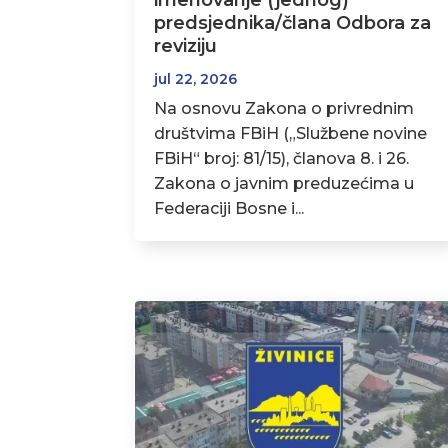
imenovanje (jednog)
predsjednika/člana Odbora za
reviziju
jul 22, 2026
Na osnovu Zakona o privrednim
društvima FBiH („Službene novine
FBiH“ broj: 81/15), članova 8. i 26.
Zakona o javnim preduzećima u
Federaciji Bosne i...