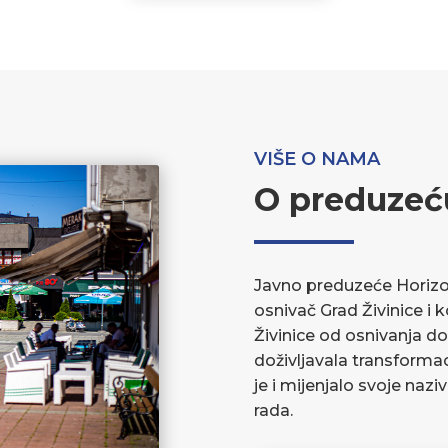
VIŠE O NAMA
O preduzeć
Javno preduzeće Horizont
osnivač Grad Živinice i 
Živinice od osnivanja do
doživljavala transforma
je i mijenjalo svoje nazi
rada.