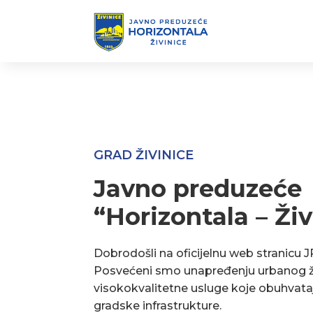
GRAD ŽIVINICE
Javno preduzeće
“Horizontala – Živ
Dobrodošli na oficijelnu web stranicu J
Posvećeni smo unapređenju urbanog ž
visokokvalitetne usluge koje obuhvata
gradske infrastrukture.