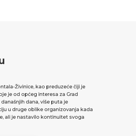
u
ala-Živinice, kao preduzeće čiji je
koje je od općeg interesa za Grad
 današnjih dana, više puta je
ciju u druge oblike organizovanja kada
ve, ali je nastavilo kontinuitet svoga