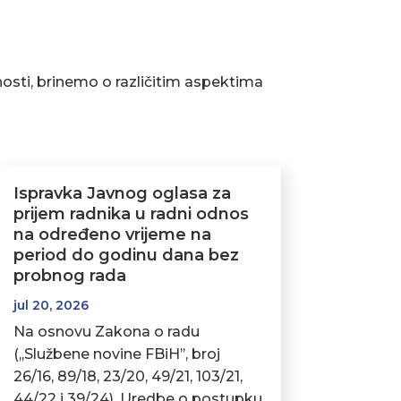
osti, brinemo o različitim aspektima
Ispravka Javnog oglasa za
prijem radnika u radni odnos
na određeno vrijeme na
period do godinu dana bez
probnog rada
jul 20, 2026
Na osnovu Zakona o radu
(,,Službene novine FBiH’’, broj
26/16, 89/18, 23/20, 49/21, 103/21,
44/22 i 39/24), Uredbe o postupku