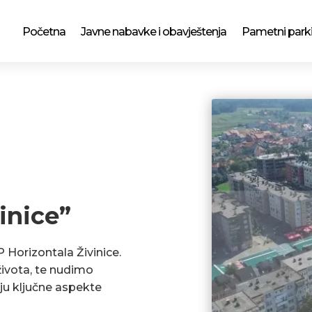
Početna
Javne nabavke i obavještenja
Pametni park
inice”
P Horizontala Živinice.
ivota, te nudimo
ju ključne aspekte