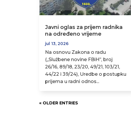
Javni oglas za prijem radnika
na određeno vrijeme
jul 13, 2026
Na osnovu Zakona o radu
(,,Službene novine FBiH’’, broj
26/16, 89/18, 23/20, 49/21, 103/21,
44/22 i 39/24), Uredbe o postupku
prijema u radni odnos...
« OLDER ENTRIES