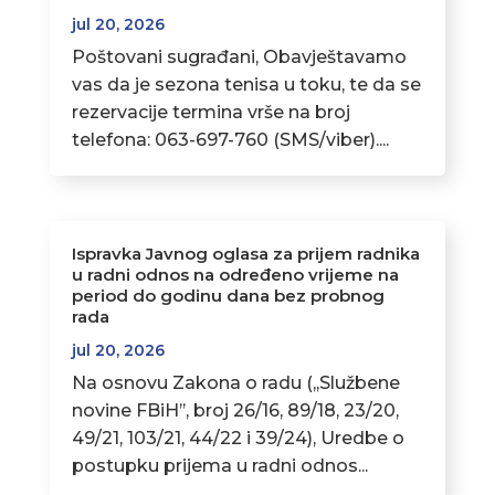
jul 20, 2026
Poštovani sugrađani, Obavještavamo
vas da je sezona tenisa u toku, te da se
rezervacije termina vrše na broj
telefona: 063-697-760 (SMS/viber)....
Ispravka Javnog oglasa za prijem radnika
u radni odnos na određeno vrijeme na
period do godinu dana bez probnog
rada
jul 20, 2026
Na osnovu Zakona o radu (,,Službene
novine FBiH’’, broj 26/16, 89/18, 23/20,
49/21, 103/21, 44/22 i 39/24), Uredbe o
postupku prijema u radni odnos...