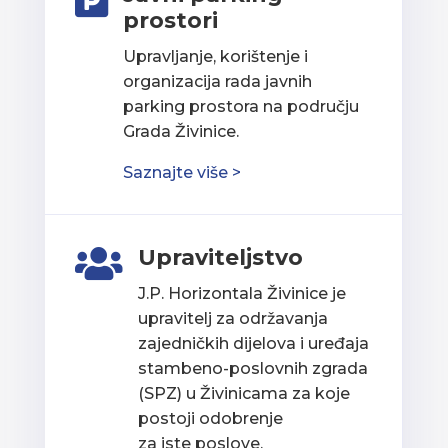

prostori
Upravljanje, korištenje i
organizacija rada javnih
parking prostora na području
Grada Živinice.
Saznajte više >
Upraviteljstvo

J.P. Horizontala Živinice je
upravitelj za održavanja
zajedničkih dijelova i uređaja
stambeno-poslovnih zgrada
(SPZ) u Živinicama za koje
postoji odobrenje
za iste poslove.