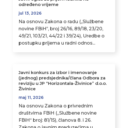
određeno vrijeme
jul 13, 2026
Na osnovu Zakona o radu (,,Službene
novine FBiH’’, broj 26/16, 89/18, 23/20,
49/21, 103/21, 44/22 i 39/24), Uredbe o
postupku prijema u radni odnos...
Javni konkurs za izbor i imenovanje
(jednog) predsjednika/člana Odbora za
reviziju u JP “Horizontala-Živinice” d.o.o.
Živinice
maj 11, 2026
Na osnovu Zakona o privrednim
društvima FBiH („Službene novine
FBiH“ broj: 81/15), članova 8. i 26.
Zakona o javnim preduzećima u