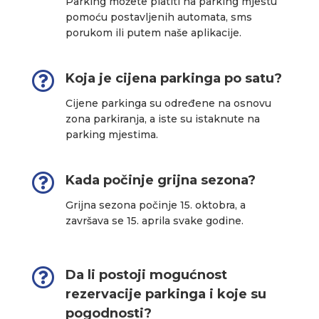
Parking možete platiti na parking mjestu
pomoću postavljenih automata, sms
porukom ili putem naše aplikacije.

Koja je cijena parkinga po satu?
Cijene parkinga su određene na osnovu
zona parkiranja, a iste su istaknute na
parking mjestima.

Kada počinje grijna sezona?
Grijna sezona počinje 15. oktobra, a
završava se 15. aprila svake godine.

Da li postoji mogućnost
rezervacije parkinga i koje su
pogodnosti?