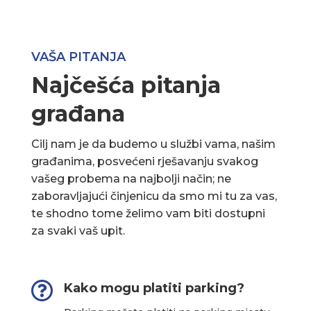
VAŠA PITANJA
Najčešća pitanja
građana
Cilj nam je da budemo u službi vama, našim
građanima, posvećeni rješavanju svakog
vašeg probema na najbolji način; ne
zaboravljajući činjenicu da smo mi tu za vas,
te shodno tome želimo vam biti dostupni
za svaki vaš upit.

Kako mogu platiti parking?