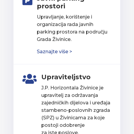

prostori
Upravljanje, korištenje i
organizacija rada javnih
parking prostora na području
Grada Živinice.
Saznajte više >
Upraviteljstvo

J.P. Horizontala Živinice je
upravitelj za održavanja
zajedničkih dijelova i uređaja
stambeno-poslovnih zgrada
(SPZ) u Živinicama za koje
postoji odobrenje
za iste poslove.