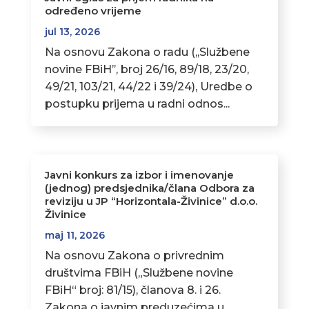
određeno vrijeme
jul 13, 2026
Na osnovu Zakona o radu (,,Službene
novine FBiH’’, broj 26/16, 89/18, 23/20,
49/21, 103/21, 44/22 i 39/24), Uredbe o
postupku prijema u radni odnos...
Javni konkurs za izbor i imenovanje
(jednog) predsjednika/člana Odbora za
reviziju u JP “Horizontala-Živinice” d.o.o.
Živinice
maj 11, 2026
Na osnovu Zakona o privrednim
društvima FBiH („Službene novine
FBiH“ broj: 81/15), članova 8. i 26.
Zakona o javnim preduzećima u