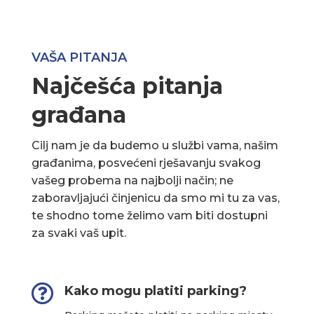
VAŠA PITANJA
Najčešća pitanja
građana
Cilj nam je da budemo u službi vama, našim
građanima, posvećeni rješavanju svakog
vašeg probema na najbolji način; ne
zaboravljajući činjenicu da smo mi tu za vas,
te shodno tome želimo vam biti dostupni
za svaki vaš upit.

Kako mogu platiti parking?