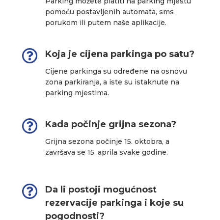
Parking možete platiti na parking mjestu
pomoću postavljenih automata, sms
porukom ili putem naše aplikacije.

Koja je cijena parkinga po satu?
Cijene parkinga su određene na osnovu
zona parkiranja, a iste su istaknute na
parking mjestima.

Kada počinje grijna sezona?
Grijna sezona počinje 15. oktobra, a
završava se 15. aprila svake godine.

Da li postoji mogućnost
rezervacije parkinga i koje su
pogodnosti?