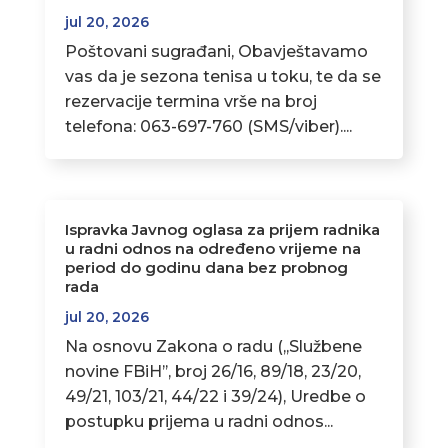
jul 20, 2026
Poštovani sugrađani, Obavještavamo
vas da je sezona tenisa u toku, te da se
rezervacije termina vrše na broj
telefona: 063-697-760 (SMS/viber)....
Ispravka Javnog oglasa za prijem radnika
u radni odnos na određeno vrijeme na
period do godinu dana bez probnog
rada
jul 20, 2026
Na osnovu Zakona o radu (,,Službene
novine FBiH’’, broj 26/16, 89/18, 23/20,
49/21, 103/21, 44/22 i 39/24), Uredbe o
postupku prijema u radni odnos...