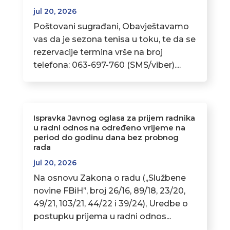
jul 20, 2026
Poštovani sugrađani, Obavještavamo
vas da je sezona tenisa u toku, te da se
rezervacije termina vrše na broj
telefona: 063-697-760 (SMS/viber)....
Ispravka Javnog oglasa za prijem radnika
u radni odnos na određeno vrijeme na
period do godinu dana bez probnog
rada
jul 20, 2026
Na osnovu Zakona o radu (,,Službene
novine FBiH’’, broj 26/16, 89/18, 23/20,
49/21, 103/21, 44/22 i 39/24), Uredbe o
postupku prijema u radni odnos...