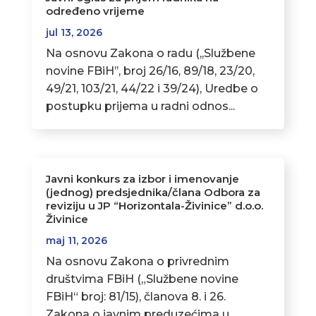
određeno vrijeme
jul 13, 2026
Na osnovu Zakona o radu (,,Službene
novine FBiH’’, broj 26/16, 89/18, 23/20,
49/21, 103/21, 44/22 i 39/24), Uredbe o
postupku prijema u radni odnos...
Javni konkurs za izbor i imenovanje
(jednog) predsjednika/člana Odbora za
reviziju u JP “Horizontala-Živinice” d.o.o.
Živinice
maj 11, 2026
Na osnovu Zakona o privrednim
društvima FBiH („Službene novine
FBiH“ broj: 81/15), članova 8. i 26.
Zakona o javnim preduzećima u