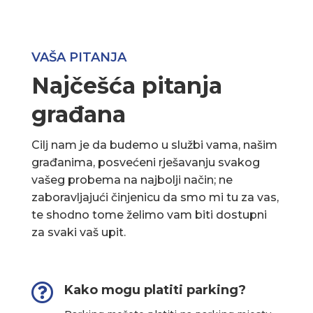
VAŠA PITANJA
Najčešća pitanja
građana
Cilj nam je da budemo u službi vama, našim
građanima, posvećeni rješavanju svakog
vašeg probema na najbolji način; ne
zaboravljajući činjenicu da smo mi tu za vas,
te shodno tome želimo vam biti dostupni
za svaki vaš upit.

Kako mogu platiti parking?