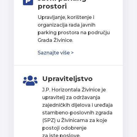

prostori
Upravljanje, korištenje i
organizacija rada javnih
parking prostora na području
Grada Živinice.
Saznajte više >
Upraviteljstvo

J.P. Horizontala Živinice je
upravitelj za održavanja
zajedničkih dijelova i uređaja
stambeno-poslovnih zgrada
(SPZ) u Živinicama za koje
postoji odobrenje
za iste poslove.