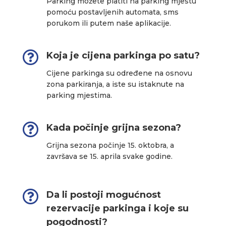
Parking možete platiti na parking mjestu
pomoću postavljenih automata, sms
porukom ili putem naše aplikacije.

Koja je cijena parkinga po satu?
Cijene parkinga su određene na osnovu
zona parkiranja, a iste su istaknute na
parking mjestima.

Kada počinje grijna sezona?
Grijna sezona počinje 15. oktobra, a
završava se 15. aprila svake godine.

Da li postoji mogućnost
rezervacije parkinga i koje su
pogodnosti?