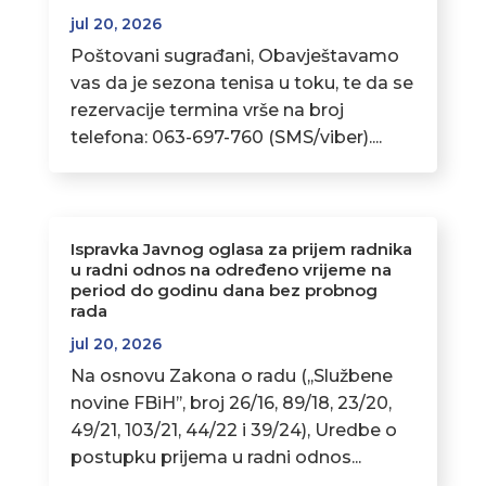
jul 20, 2026
Poštovani sugrađani, Obavještavamo
vas da je sezona tenisa u toku, te da se
rezervacije termina vrše na broj
telefona: 063-697-760 (SMS/viber)....
Ispravka Javnog oglasa za prijem radnika
u radni odnos na određeno vrijeme na
period do godinu dana bez probnog
rada
jul 20, 2026
Na osnovu Zakona o radu (,,Službene
novine FBiH’’, broj 26/16, 89/18, 23/20,
49/21, 103/21, 44/22 i 39/24), Uredbe o
postupku prijema u radni odnos...