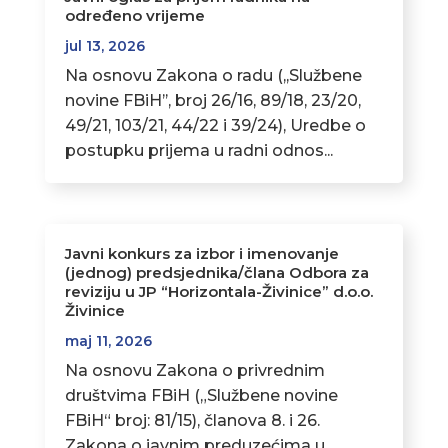
određeno vrijeme
jul 13, 2026
Na osnovu Zakona o radu (,,Službene
novine FBiH’’, broj 26/16, 89/18, 23/20,
49/21, 103/21, 44/22 i 39/24), Uredbe o
postupku prijema u radni odnos...
Javni konkurs za izbor i imenovanje
(jednog) predsjednika/člana Odbora za
reviziju u JP “Horizontala-Živinice” d.o.o.
Živinice
maj 11, 2026
Na osnovu Zakona o privrednim
društvima FBiH („Službene novine
FBiH“ broj: 81/15), članova 8. i 26.
Zakona o javnim preduzećima u