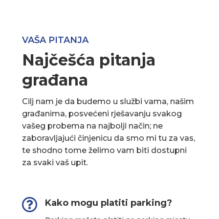
VAŠA PITANJA
Najčešća pitanja
građana
Cilj nam je da budemo u službi vama, našim
građanima, posvećeni rješavanju svakog
vašeg probema na najbolji način; ne
zaboravljajući činjenicu da smo mi tu za vas,
te shodno tome želimo vam biti dostupni
za svaki vaš upit.

Kako mogu platiti parking?