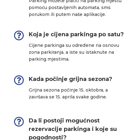
Parking možete platiti na parking mjestu
pomoću postavljenih automata, sms
porukom ili putem naše aplikacije.

Koja je cijena parkinga po satu?
Cijene parkinga su određene na osnovu
zona parkiranja, a iste su istaknute na
parking mjestima.

Kada počinje grijna sezona?
Grijna sezona počinje 15. oktobra, a
završava se 15. aprila svake godine.

Da li postoji mogućnost
rezervacije parkinga i koje su
pogodnosti?