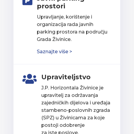

prostori
Upravljanje, korištenje i
organizacija rada javnih
parking prostora na području
Grada Živinice.
Saznajte više >
Upraviteljstvo

J.P. Horizontala Živinice je
upravitelj za održavanja
zajedničkih dijelova i uređaja
stambeno-poslovnih zgrada
(SPZ) u Živinicama za koje
postoji odobrenje
za iste poslove.