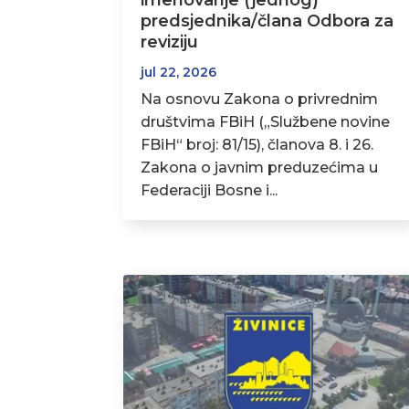
imenovanje (jednog)
predsjednika/člana Odbora za
reviziju
jul 22, 2026
Na osnovu Zakona o privrednim
društvima FBiH („Službene novine
FBiH“ broj: 81/15), članova 8. i 26.
Zakona o javnim preduzećima u
Federaciji Bosne i...