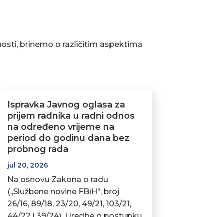
osti, brinemo o različitim aspektima
Ispravka Javnog oglasa za
prijem radnika u radni odnos
na određeno vrijeme na
period do godinu dana bez
probnog rada
jul 20, 2026
Na osnovu Zakona o radu
(,,Službene novine FBiH’’, broj
26/16, 89/18, 23/20, 49/21, 103/21,
44/22 i 39/24), Uredbe o postupku