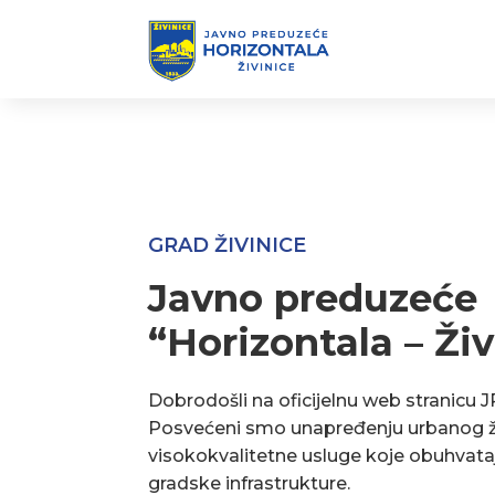
GRAD ŽIVINICE
Javno preduzeće
“Horizontala – Živ
Dobrodošli na oficijelnu web stranicu J
Posvećeni smo unapređenju urbanog ž
visokokvalitetne usluge koje obuhvata
gradske infrastrukture.