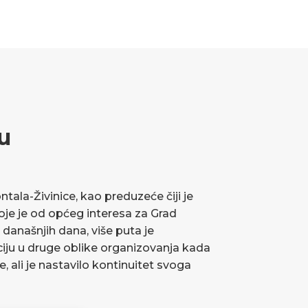
u
ala-Živinice, kao preduzeće čiji je
koje je od općeg interesa za Grad
 današnjih dana, više puta je
ciju u druge oblike organizovanja kada
ve, ali je nastavilo kontinuitet svoga