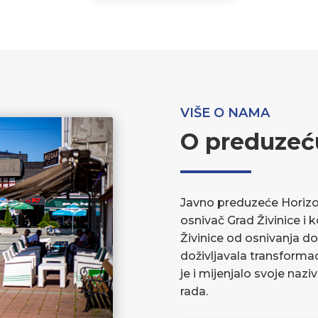
VIŠE O NAMA
O preduzeć
Javno preduzeće Horizont
osnivač Grad Živinice i 
Živinice od osnivanja do
doživljavala transforma
je i mijenjalo svoje nazi
rada.