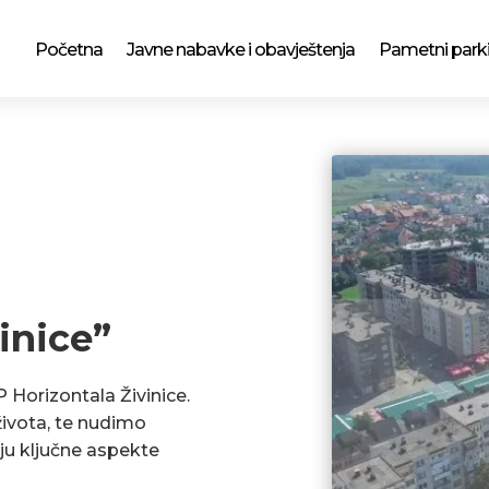
Početna
Javne nabavke i obavještenja
Pametni park
inice”
P Horizontala Živinice.
ivota, te nudimo
ju ključne aspekte