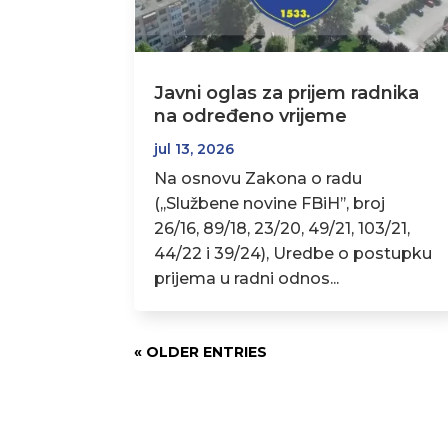
Javni oglas za prijem radnika
na određeno vrijeme
jul 13, 2026
Na osnovu Zakona o radu
(,,Službene novine FBiH’’, broj
26/16, 89/18, 23/20, 49/21, 103/21,
44/22 i 39/24), Uredbe o postupku
prijema u radni odnos...
« OLDER ENTRIES