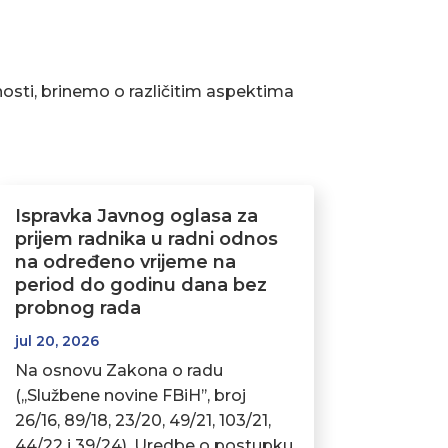
osti, brinemo o različitim aspektima
Ispravka Javnog oglasa za
prijem radnika u radni odnos
na određeno vrijeme na
period do godinu dana bez
probnog rada
jul 20, 2026
Na osnovu Zakona o radu
(,,Službene novine FBiH’’, broj
26/16, 89/18, 23/20, 49/21, 103/21,
44/22 i 39/24), Uredbe o postupku