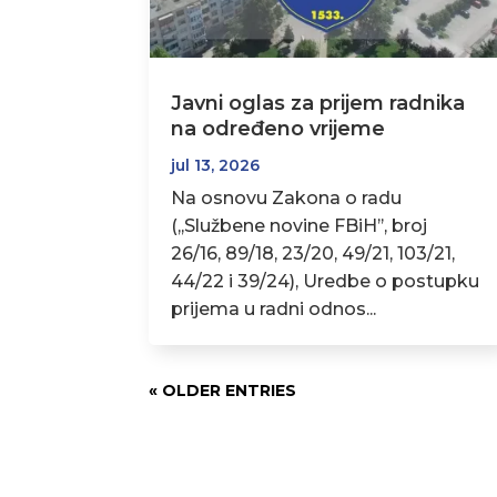
Javni oglas za prijem radnika
na određeno vrijeme
jul 13, 2026
Na osnovu Zakona o radu
(,,Službene novine FBiH’’, broj
26/16, 89/18, 23/20, 49/21, 103/21,
44/22 i 39/24), Uredbe o postupku
prijema u radni odnos...
« OLDER ENTRIES