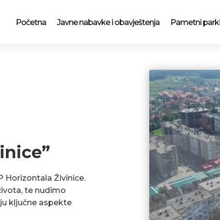
Početna
Javne nabavke i obavještenja
Pametni park
inice”
P Horizontala Živinice.
ivota, te nudimo
ju ključne aspekte