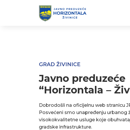
GRAD ŽIVINICE
Javno preduzeće
“Horizontala – Živ
Dobrodošli na oficijelnu web stranicu J
Posvećeni smo unapređenju urbanog ž
visokokvalitetne usluge koje obuhvata
gradske infrastrukture.