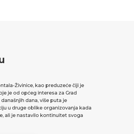
u
ala-Živinice, kao preduzeće čiji je
koje je od općeg interesa za Grad
 današnjih dana, više puta je
ciju u druge oblike organizovanja kada
ve, ali je nastavilo kontinuitet svoga