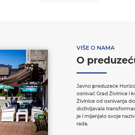
VIŠE O NAMA
O preduzeć
Javno preduzeće Horizont
osnivač Grad Živinice i 
Živinice od osnivanja do
doživljavala transforma
je i mijenjalo svoje nazi
rada.