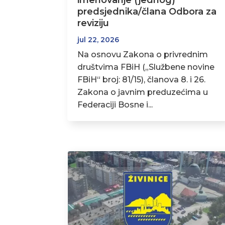
imenovanje (jednog)
predsjednika/člana Odbora za
reviziju
jul 22, 2026
Na osnovu Zakona o privrednim
društvima FBiH („Službene novine
FBiH“ broj: 81/15), članova 8. i 26.
Zakona o javnim preduzećima u
Federaciji Bosne i...