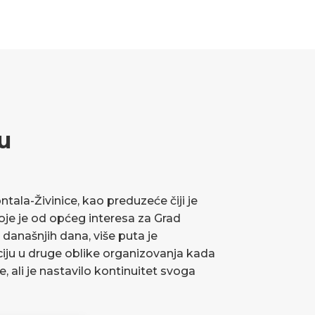
u
ala-Živinice, kao preduzeće čiji je
koje je od općeg interesa za Grad
 današnjih dana, više puta je
ciju u druge oblike organizovanja kada
ve, ali je nastavilo kontinuitet svoga