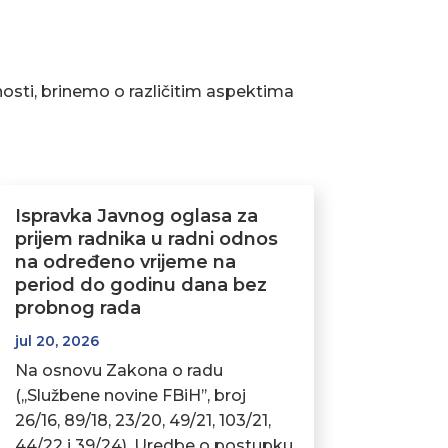
osti, brinemo o različitim aspektima
Ispravka Javnog oglasa za
prijem radnika u radni odnos
na određeno vrijeme na
period do godinu dana bez
probnog rada
jul 20, 2026
Na osnovu Zakona o radu
(,,Službene novine FBiH’’, broj
26/16, 89/18, 23/20, 49/21, 103/21,
44/22 i 39/24), Uredbe o postupku