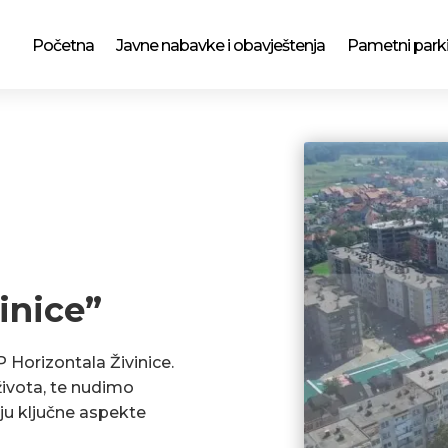
Početna
Javne nabavke i obavještenja
Pametni park
inice”
P Horizontala Živinice.
ivota, te nudimo
ju ključne aspekte