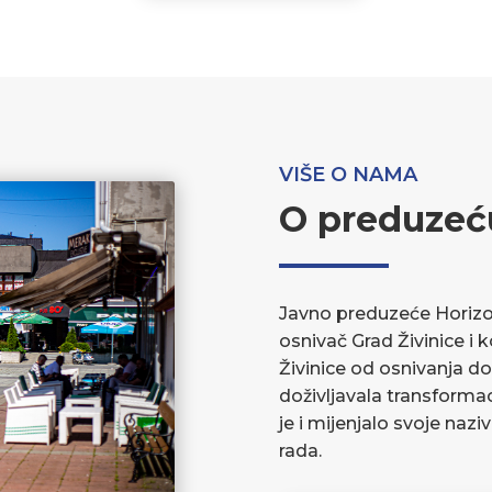
VIŠE O NAMA
O preduzeć
Javno preduzeće Horizont
osnivač Grad Živinice i 
Živinice od osnivanja do
doživljavala transforma
je i mijenjalo svoje nazi
rada.