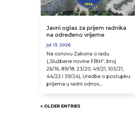
Javni oglas za prijem radnika
na određeno vrijeme
jul 13, 2026
Na osnovu Zakona o radu
(,,Službene novine FBiH’’, broj
26/16, 89/18, 23/20, 49/21, 103/21,
44/22 i 39/24), Uredbe o postupku
prijema u radni odnos...
« OLDER ENTRIES