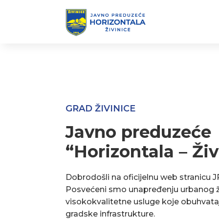
GRAD ŽIVINICE
Javno preduzeće
“Horizontala – Živ
Dobrodošli na oficijelnu web stranicu J
Posvećeni smo unapređenju urbanog ž
visokokvalitetne usluge koje obuhvata
gradske infrastrukture.