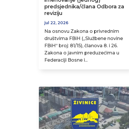
imenovanje (jednog)
predsjednika/člana Odbora za
reviziju
jul 22, 2026
Na osnovu Zakona o privrednim
društvima FBiH („Službene novine
FBiH“ broj: 81/15), članova 8. i 26.
Zakona o javnim preduzećima u
Federaciji Bosne i...