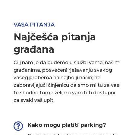
VAŠA PITANJA
Najčešća pitanja
građana
Cilj nam je da budemo u službi vama, našim
građanima, posvećeni rješavanju svakog
vašeg probema na najbolji način; ne
zaboravljajući činjenicu da smo mi tu za vas,
te shodno tome želimo vam biti dostupni
za svaki vaš upit.

Kako mogu platiti parking?