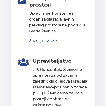

prostori
Upravljanje, korištenje i
organizacija rada javnih
parking prostora na području
Grada Živinice.
Saznajte više >
Upraviteljstvo

J.P. Horizontala Živinice je
upravitelj za održavanja
zajedničkih dijelova i uređaja
stambeno-poslovnih zgrada
(SPZ) u Živinicama za koje
postoji odobrenje
za iste poslove.