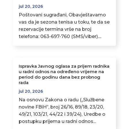
jul 20, 2026
Poštovani sugrađani, Obavještavamo
vas da je sezona tenisa u toku, te da se
rezervacije termina vrše na broj
telefona: 063-697-760 (SMS/viber)....
Ispravka Javnog oglasa za prijem radnika
u radni odnos na određeno vrijeme na
period do godinu dana bez probnog
rada
jul 20, 2026
Na osnovu Zakona o radu (,,Službene
novine FBiH’’, broj 26/16, 89/18, 23/20,
49/21, 103/21, 44/22 i 39/24), Uredbe o
postupku prijema u radni odnos...