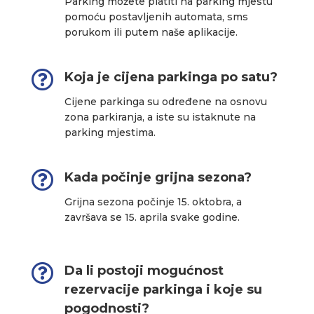
Parking možete platiti na parking mjestu
pomoću postavljenih automata, sms
porukom ili putem naše aplikacije.

Koja je cijena parkinga po satu?
Cijene parkinga su određene na osnovu
zona parkiranja, a iste su istaknute na
parking mjestima.

Kada počinje grijna sezona?
Grijna sezona počinje 15. oktobra, a
završava se 15. aprila svake godine.

Da li postoji mogućnost
rezervacije parkinga i koje su
pogodnosti?