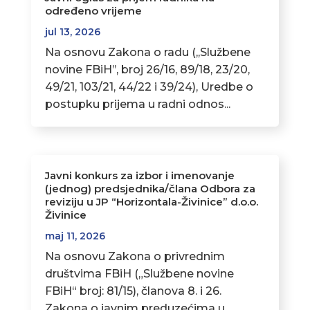
određeno vrijeme
jul 13, 2026
Na osnovu Zakona o radu (,,Službene
novine FBiH’’, broj 26/16, 89/18, 23/20,
49/21, 103/21, 44/22 i 39/24), Uredbe o
postupku prijema u radni odnos...
Javni konkurs za izbor i imenovanje
(jednog) predsjednika/člana Odbora za
reviziju u JP “Horizontala-Živinice” d.o.o.
Živinice
maj 11, 2026
Na osnovu Zakona o privrednim
društvima FBiH („Službene novine
FBiH“ broj: 81/15), članova 8. i 26.
Zakona o javnim preduzećima u