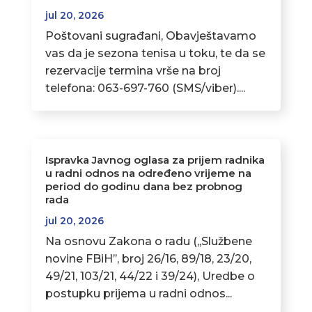
jul 20, 2026
Poštovani sugrađani, Obavještavamo
vas da je sezona tenisa u toku, te da se
rezervacije termina vrše na broj
telefona: 063-697-760 (SMS/viber)....
Ispravka Javnog oglasa za prijem radnika
u radni odnos na određeno vrijeme na
period do godinu dana bez probnog
rada
jul 20, 2026
Na osnovu Zakona o radu (,,Službene
novine FBiH’’, broj 26/16, 89/18, 23/20,
49/21, 103/21, 44/22 i 39/24), Uredbe o
postupku prijema u radni odnos...