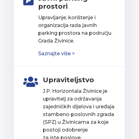

prostori
Upravljanje, korištenje i
organizacija rada javnih
parking prostora na području
Grada Živinice.
Saznajte više >
Upraviteljstvo

J.P. Horizontala Živinice je
upravitelj za održavanja
zajedničkih dijelova i uređaja
stambeno-poslovnih zgrada
(SPZ) u Živinicama za koje
postoji odobrenje
za iste poslove.