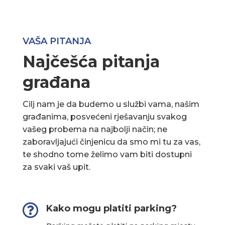
VAŠA PITANJA
Najčešća pitanja
građana
Cilj nam je da budemo u službi vama, našim
građanima, posvećeni rješavanju svakog
vašeg probema na najbolji način; ne
zaboravljajući činjenicu da smo mi tu za vas,
te shodno tome želimo vam biti dostupni
za svaki vaš upit.

Kako mogu platiti parking?