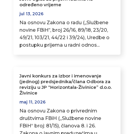
određeno vrijeme
jul 13, 2026
Na osnovu Zakona o radu (,,Službene
novine FBiH’’, broj 26/16, 89/18, 23/20,
49/21, 103/21, 44/22 i 39/24), Uredbe o
postupku prijema u radni odnos...
Javni konkurs za izbor i imenovanje
(jednog) predsjednika/člana Odbora za
reviziju u JP “Horizontala-Živinice” d.o.o.
Živinice
maj 11, 2026
Na osnovu Zakona o privrednim
društvima FBiH („Službene novine
FBiH“ broj: 81/15), članova 8. i 26.
Zakona o javnim preduzećima u