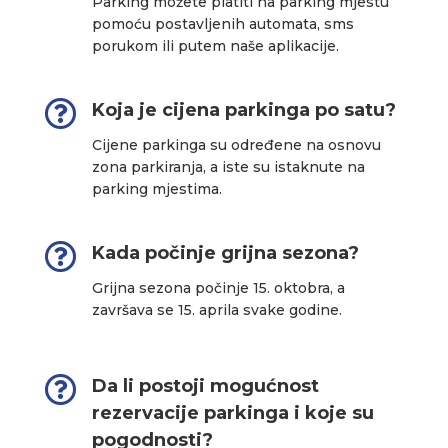
Parking možete platiti na parking mjestu
pomoću postavljenih automata, sms
porukom ili putem naše aplikacije.

Koja je cijena parkinga po satu?
Cijene parkinga su određene na osnovu
zona parkiranja, a iste su istaknute na
parking mjestima.

Kada počinje grijna sezona?
Grijna sezona počinje 15. oktobra, a
završava se 15. aprila svake godine.

Da li postoji mogućnost
rezervacije parkinga i koje su
pogodnosti?