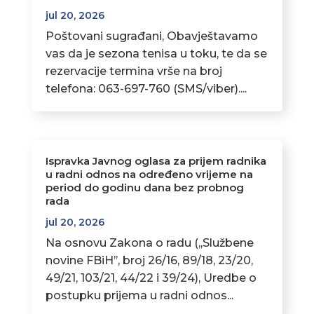
jul 20, 2026
Poštovani sugrađani, Obavještavamo
vas da je sezona tenisa u toku, te da se
rezervacije termina vrše na broj
telefona: 063-697-760 (SMS/viber)....
Ispravka Javnog oglasa za prijem radnika
u radni odnos na određeno vrijeme na
period do godinu dana bez probnog
rada
jul 20, 2026
Na osnovu Zakona o radu (,,Službene
novine FBiH’’, broj 26/16, 89/18, 23/20,
49/21, 103/21, 44/22 i 39/24), Uredbe o
postupku prijema u radni odnos...