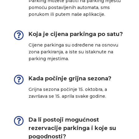
Parking možete platiti na parking mjestu
pomoću postavljenih automata, sms
porukom ili putem naše aplikacije.

Koja je cijena parkinga po satu?
Cijene parkinga su određene na osnovu
zona parkiranja, a iste su istaknute na
parking mjestima.

Kada počinje grijna sezona?
Grijna sezona počinje 15. oktobra, a
završava se 15. aprila svake godine.

Da li postoji mogućnost
rezervacije parkinga i koje su
pogodnosti?