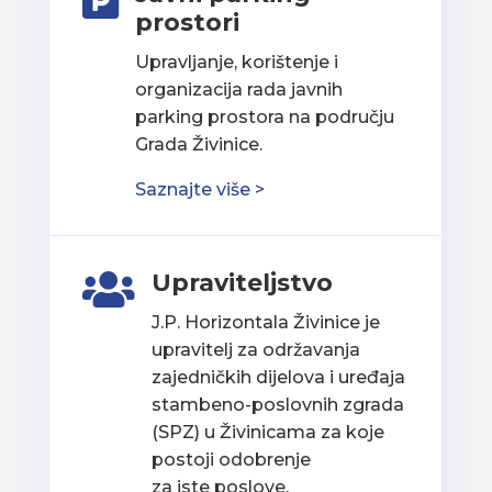

prostori
Upravljanje, korištenje i
organizacija rada javnih
parking prostora na području
Grada Živinice.
Saznajte više >
Upraviteljstvo

J.P. Horizontala Živinice je
upravitelj za održavanja
zajedničkih dijelova i uređaja
stambeno-poslovnih zgrada
(SPZ) u Živinicama za koje
postoji odobrenje
za iste poslove.