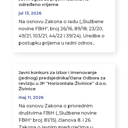
određeno vrijeme
jul 13, 2026
Na osnovu Zakona o radu (,,Službene
novine FBiH’’, broj 26/16, 89/18, 23/20,
49/21, 103/21, 44/22 i 39/24), Uredbe o
postupku prijema u radni odnos...
Javni konkurs za izbor i imenovanje
(jednog) predsjednika/člana Odbora za
reviziju u JP “Horizontala-Živinice” d.o.o.
Živinice
maj 11, 2026
Na osnovu Zakona o privrednim
društvima FBiH („Službene novine
FBiH“ broj: 81/15), članova 8. i 26.
Zakona o javnim preduzećima u