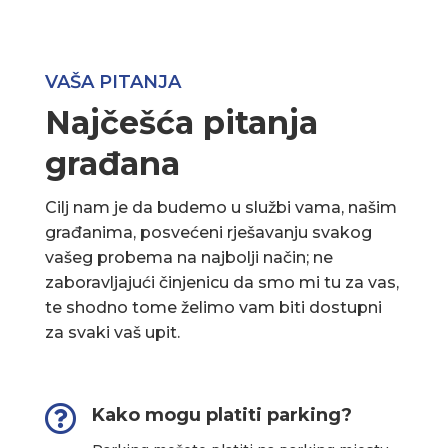
VAŠA PITANJA
Najčešća pitanja
građana
Cilj nam je da budemo u službi vama, našim
građanima, posvećeni rješavanju svakog
vašeg probema na najbolji način; ne
zaboravljajući činjenicu da smo mi tu za vas,
te shodno tome želimo vam biti dostupni
za svaki vaš upit.

Kako mogu platiti parking?