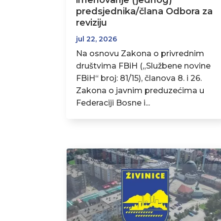
imenovanje (jednog)
predsjednika/člana Odbora za
reviziju
jul 22, 2026
Na osnovu Zakona o privrednim
društvima FBiH („Službene novine
FBiH“ broj: 81/15), članova 8. i 26.
Zakona o javnim preduzećima u
Federaciji Bosne i...