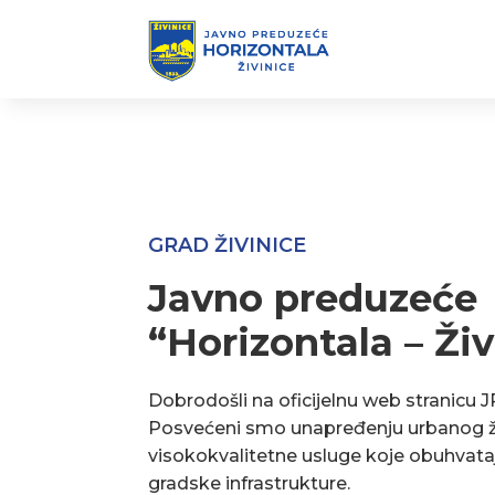
GRAD ŽIVINICE
Javno preduzeće
“Horizontala – Živ
Dobrodošli na oficijelnu web stranicu J
Posvećeni smo unapređenju urbanog ž
visokokvalitetne usluge koje obuhvata
gradske infrastrukture.