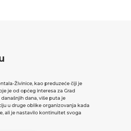
u
ala-Živinice, kao preduzeće čiji je
koje je od općeg interesa za Grad
 današnjih dana, više puta je
ciju u druge oblike organizovanja kada
ve, ali je nastavilo kontinuitet svoga