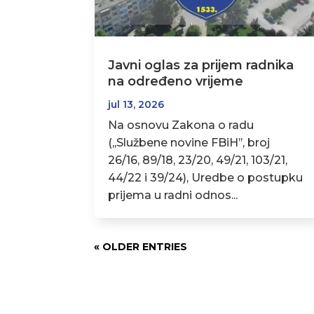
Javni oglas za prijem radnika
na određeno vrijeme
jul 13, 2026
Na osnovu Zakona o radu
(,,Službene novine FBiH’’, broj
26/16, 89/18, 23/20, 49/21, 103/21,
44/22 i 39/24), Uredbe o postupku
prijema u radni odnos...
« OLDER ENTRIES