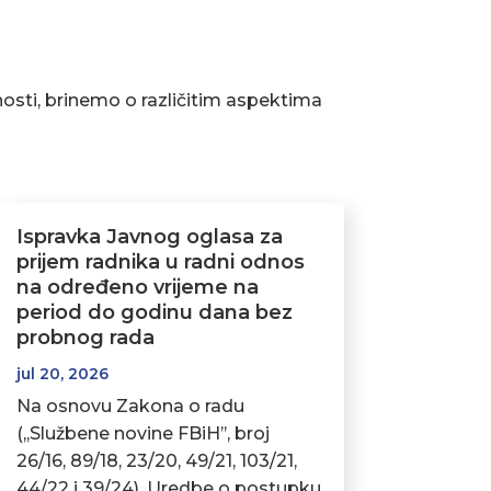
osti, brinemo o različitim aspektima
Ispravka Javnog oglasa za
prijem radnika u radni odnos
na određeno vrijeme na
period do godinu dana bez
probnog rada
jul 20, 2026
Na osnovu Zakona o radu
(,,Službene novine FBiH’’, broj
26/16, 89/18, 23/20, 49/21, 103/21,
44/22 i 39/24), Uredbe o postupku