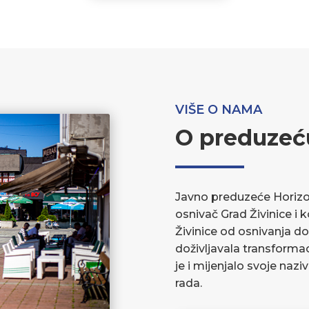
VIŠE O NAMA
O preduzeć
Javno preduzeće Horizont
osnivač Grad Živinice i 
Živinice od osnivanja do
doživljavala transforma
je i mijenjalo svoje nazi
rada.