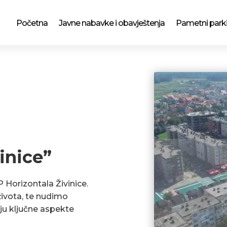
Početna
Javne nabavke i obavještenja
Pametni park
inice”
P Horizontala Živinice.
ivota, te nudimo
ju ključne aspekte