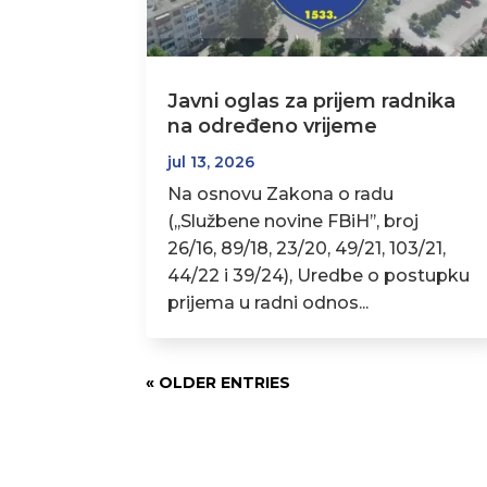
Javni oglas za prijem radnika
na određeno vrijeme
jul 13, 2026
Na osnovu Zakona o radu
(,,Službene novine FBiH’’, broj
26/16, 89/18, 23/20, 49/21, 103/21,
44/22 i 39/24), Uredbe o postupku
prijema u radni odnos...
« OLDER ENTRIES