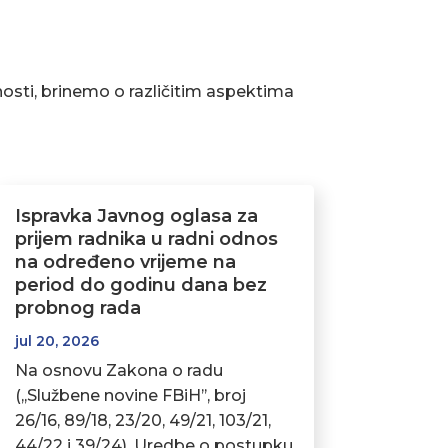
osti, brinemo o različitim aspektima
Ispravka Javnog oglasa za
prijem radnika u radni odnos
na određeno vrijeme na
period do godinu dana bez
probnog rada
jul 20, 2026
Na osnovu Zakona o radu
(,,Službene novine FBiH’’, broj
26/16, 89/18, 23/20, 49/21, 103/21,
44/22 i 39/24), Uredbe o postupku