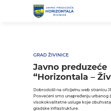
GRAD ŽIVINICE
Javno preduzeće
“Horizontala – Živ
Dobrodošli na oficijelnu web stranicu J
Posvećeni smo unapređenju urbanog ž
visokokvalitetne usluge koje obuhvata
gradske infrastrukture.