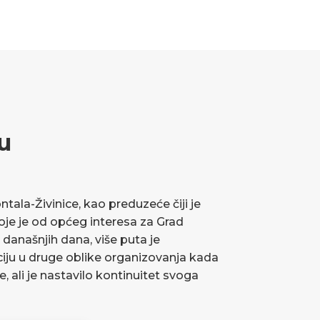
u
ala-Živinice, kao preduzeće čiji je
koje je od općeg interesa za Grad
 današnjih dana, više puta je
ciju u druge oblike organizovanja kada
ve, ali je nastavilo kontinuitet svoga