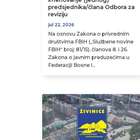
imenovanje (jednog)
predsjednika/člana Odbora za
reviziju
jul 22, 2026
Na osnovu Zakona o privrednim
društvima FBiH („Službene novine
FBiH“ broj: 81/15), članova 8. i 26.
Zakona o javnim preduzećima u
Federaciji Bosne i...