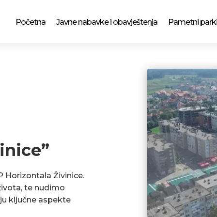
Početna
Javne nabavke i obavještenja
Pametni park
inice”
P Horizontala Živinice.
ivota, te nudimo
ju ključne aspekte