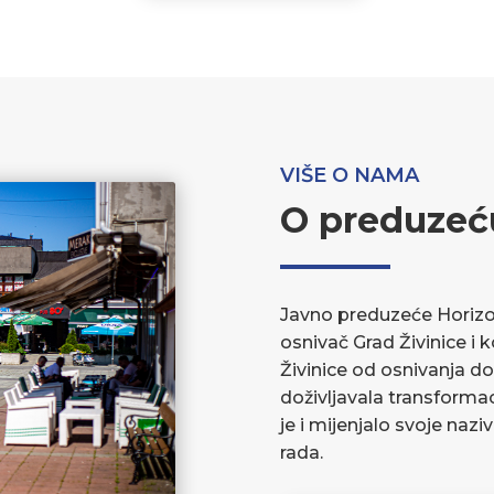
VIŠE O NAMA
O preduzeć
Javno preduzeće Horizont
osnivač Grad Živinice i 
Živinice od osnivanja do
doživljavala transforma
je i mijenjalo svoje nazi
rada.