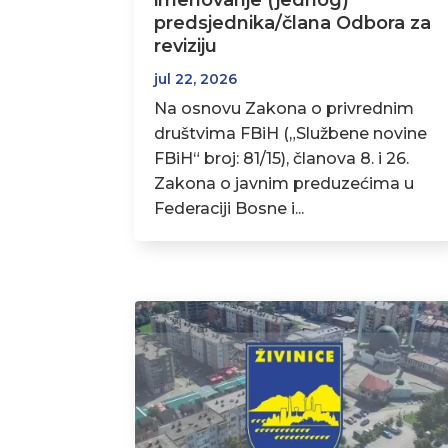
imenovanje (jednog)
predsjednika/člana Odbora za
reviziju
jul 22, 2026
Na osnovu Zakona o privrednim
društvima FBiH („Službene novine
FBiH“ broj: 81/15), članova 8. i 26.
Zakona o javnim preduzećima u
Federaciji Bosne i...