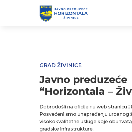
GRAD ŽIVINICE
Javno preduzeće
“Horizontala – Živ
Dobrodošli na oficijelnu web stranicu J
Posvećeni smo unapređenju urbanog ž
visokokvalitetne usluge koje obuhvata
gradske infrastrukture.