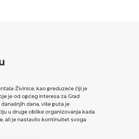
u
ala-Živinice, kao preduzeće čiji je
koje je od općeg interesa za Grad
 današnjih dana, više puta je
ciju u druge oblike organizovanja kada
ve, ali je nastavilo kontinuitet svoga