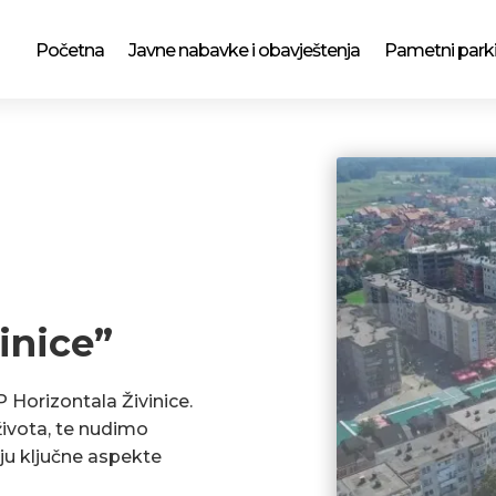
Početna
Javne nabavke i obavještenja
Pametni park
inice”
P Horizontala Živinice.
ivota, te nudimo
ju ključne aspekte