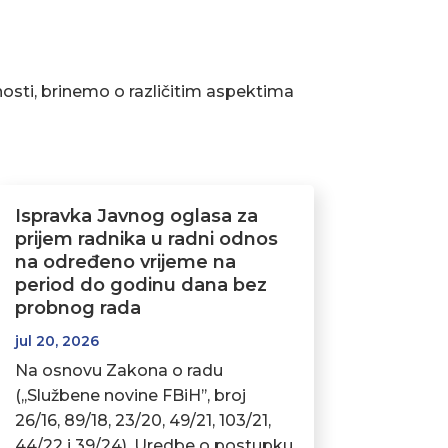
osti, brinemo o različitim aspektima
Ispravka Javnog oglasa za
prijem radnika u radni odnos
na određeno vrijeme na
period do godinu dana bez
probnog rada
jul 20, 2026
Na osnovu Zakona o radu
(,,Službene novine FBiH’’, broj
26/16, 89/18, 23/20, 49/21, 103/21,
44/22 i 39/24), Uredbe o postupku