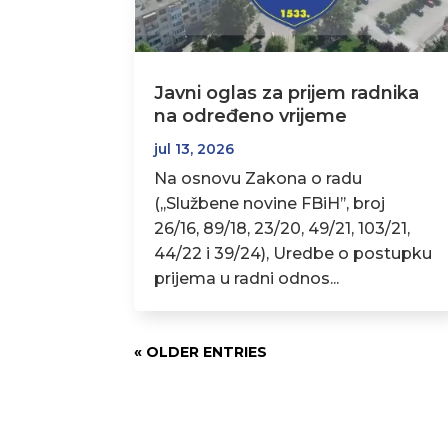
Javni oglas za prijem radnika
na određeno vrijeme
jul 13, 2026
Na osnovu Zakona o radu
(,,Službene novine FBiH’’, broj
26/16, 89/18, 23/20, 49/21, 103/21,
44/22 i 39/24), Uredbe o postupku
prijema u radni odnos...
« OLDER ENTRIES