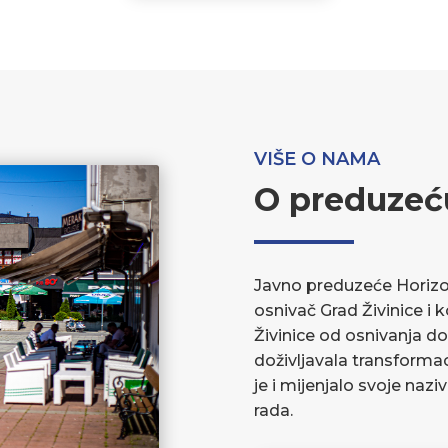
VIŠE O NAMA
O preduzeć
Javno preduzeće Horizont
osnivač Grad Živinice i 
Živinice od osnivanja do
doživljavala transforma
je i mijenjalo svoje nazi
rada.