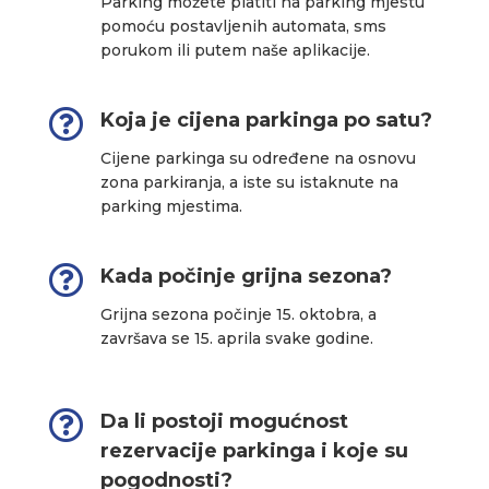
Parking možete platiti na parking mjestu
pomoću postavljenih automata, sms
porukom ili putem naše aplikacije.

Koja je cijena parkinga po satu?
Cijene parkinga su određene na osnovu
zona parkiranja, a iste su istaknute na
parking mjestima.

Kada počinje grijna sezona?
Grijna sezona počinje 15. oktobra, a
završava se 15. aprila svake godine.

Da li postoji mogućnost
rezervacije parkinga i koje su
pogodnosti?