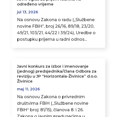
određeno vrijeme
jul 13, 2026
Na osnovu Zakona o radu (,,Službene
novine FBiH’’, broj 26/16, 89/18, 23/20,
49/21, 103/21, 44/22 i 39/24), Uredbe o
postupku prijema u radni odnos...
Javni konkurs za izbor i imenovanje
(jednog) predsjednika/člana Odbora za
reviziju u JP “Horizontala-Živinice” d.o.o.
Živinice
maj 11, 2026
Na osnovu Zakona o privrednim
društvima FBiH („Službene novine
FBiH“ broj: 81/15), članova 8. i 26.
Zakona o javnim preduzećima u