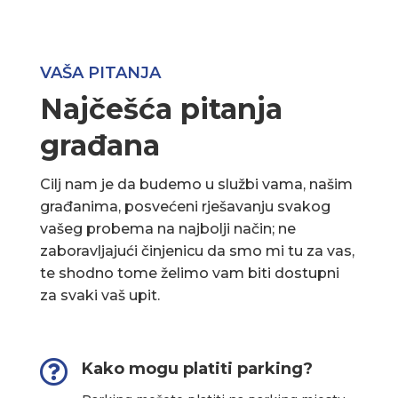
VAŠA PITANJA
Najčešća pitanja
građana
Cilj nam je da budemo u službi vama, našim
građanima, posvećeni rješavanju svakog
vašeg probema na najbolji način; ne
zaboravljajući činjenicu da smo mi tu za vas,
te shodno tome želimo vam biti dostupni
za svaki vaš upit.

Kako mogu platiti parking?