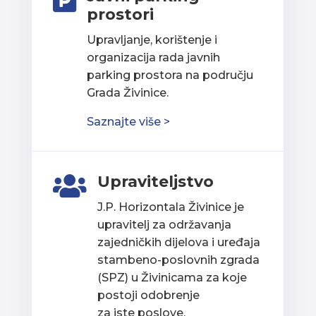

prostori
Upravljanje, korištenje i
organizacija rada javnih
parking prostora na području
Grada Živinice.
Saznajte više >
Upraviteljstvo

J.P. Horizontala Živinice je
upravitelj za održavanja
zajedničkih dijelova i uređaja
stambeno-poslovnih zgrada
(SPZ) u Živinicama za koje
postoji odobrenje
za iste poslove.