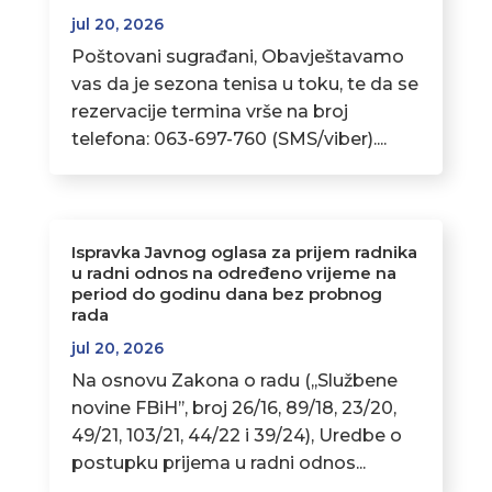
jul 20, 2026
Poštovani sugrađani, Obavještavamo
vas da je sezona tenisa u toku, te da se
rezervacije termina vrše na broj
telefona: 063-697-760 (SMS/viber)....
Ispravka Javnog oglasa za prijem radnika
u radni odnos na određeno vrijeme na
period do godinu dana bez probnog
rada
jul 20, 2026
Na osnovu Zakona o radu (,,Službene
novine FBiH’’, broj 26/16, 89/18, 23/20,
49/21, 103/21, 44/22 i 39/24), Uredbe o
postupku prijema u radni odnos...