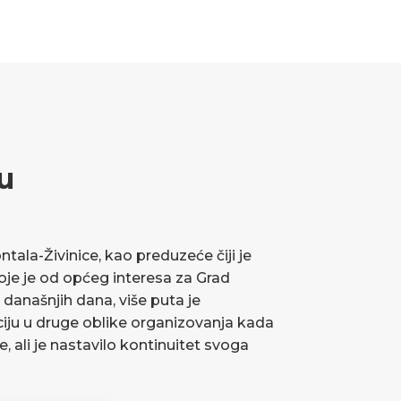
u
ala-Živinice, kao preduzeće čiji je
koje je od općeg interesa za Grad
 današnjih dana, više puta je
ciju u druge oblike organizovanja kada
ve, ali je nastavilo kontinuitet svoga