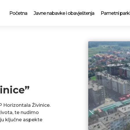
Početna
Javne nabavke i obavještenja
Pametni park
inice”
P Horizontala Živinice.
ivota, te nudimo
ju ključne aspekte