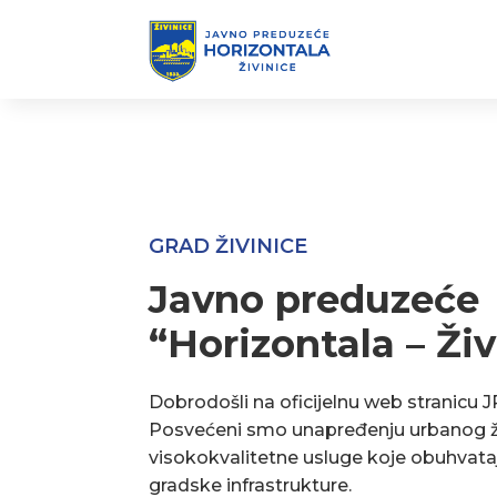
GRAD ŽIVINICE
Javno preduzeće
“Horizontala – Živ
Dobrodošli na oficijelnu web stranicu J
Posvećeni smo unapređenju urbanog ž
visokokvalitetne usluge koje obuhvata
gradske infrastrukture.