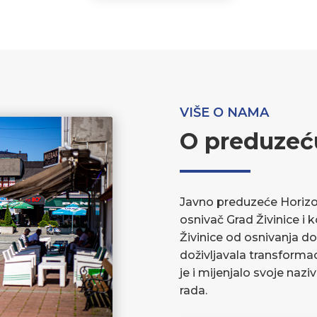
VIŠE O NAMA
O preduzeć
Javno preduzeće Horizont
osnivač Grad Živinice i 
Živinice od osnivanja do
doživljavala transforma
je i mijenjalo svoje nazi
rada.