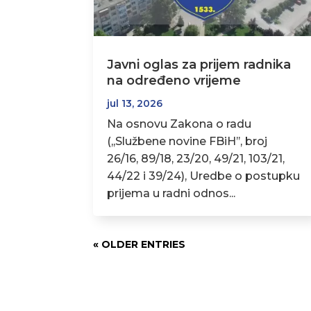
Javni oglas za prijem radnika
na određeno vrijeme
jul 13, 2026
Na osnovu Zakona o radu
(,,Službene novine FBiH’’, broj
26/16, 89/18, 23/20, 49/21, 103/21,
44/22 i 39/24), Uredbe o postupku
prijema u radni odnos...
« OLDER ENTRIES