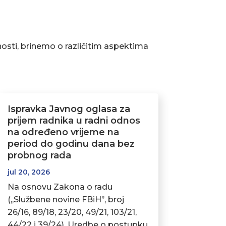
osti, brinemo o različitim aspektima
Ispravka Javnog oglasa za
prijem radnika u radni odnos
na određeno vrijeme na
period do godinu dana bez
probnog rada
jul 20, 2026
Na osnovu Zakona o radu
(,,Službene novine FBiH’’, broj
26/16, 89/18, 23/20, 49/21, 103/21,
44/22 i 39/24), Uredbe o postupku