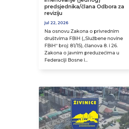
imenovanje (jednog)
predsjednika/člana Odbora za
reviziju
jul 22, 2026
Na osnovu Zakona o privrednim
društvima FBiH („Službene novine
FBiH“ broj: 81/15), članova 8. i 26.
Zakona o javnim preduzećima u
Federaciji Bosne i...