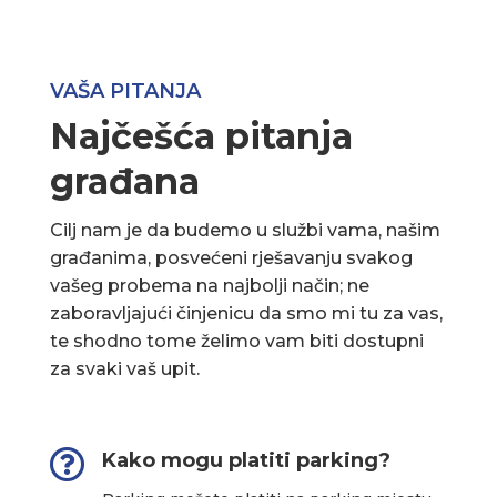
VAŠA PITANJA
Najčešća pitanja
građana
Cilj nam je da budemo u službi vama, našim
građanima, posvećeni rješavanju svakog
vašeg probema na najbolji način; ne
zaboravljajući činjenicu da smo mi tu za vas,
te shodno tome želimo vam biti dostupni
za svaki vaš upit.

Kako mogu platiti parking?