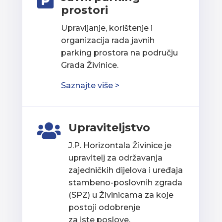

prostori
Upravljanje, korištenje i
organizacija rada javnih
parking prostora na području
Grada Živinice.
Saznajte više >
Upraviteljstvo

J.P. Horizontala Živinice je
upravitelj za održavanja
zajedničkih dijelova i uređaja
stambeno-poslovnih zgrada
(SPZ) u Živinicama za koje
postoji odobrenje
za iste poslove.