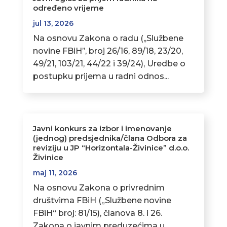
određeno vrijeme
jul 13, 2026
Na osnovu Zakona o radu (,,Službene
novine FBiH’’, broj 26/16, 89/18, 23/20,
49/21, 103/21, 44/22 i 39/24), Uredbe o
postupku prijema u radni odnos...
Javni konkurs za izbor i imenovanje
(jednog) predsjednika/člana Odbora za
reviziju u JP “Horizontala-Živinice” d.o.o.
Živinice
maj 11, 2026
Na osnovu Zakona o privrednim
društvima FBiH („Službene novine
FBiH“ broj: 81/15), članova 8. i 26.
Zakona o javnim preduzećima u