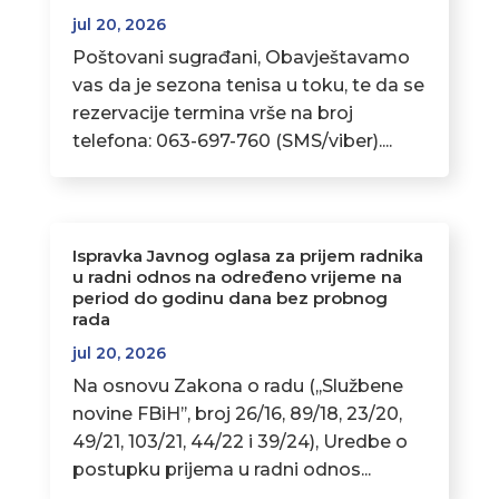
jul 20, 2026
Poštovani sugrađani, Obavještavamo
vas da je sezona tenisa u toku, te da se
rezervacije termina vrše na broj
telefona: 063-697-760 (SMS/viber)....
Ispravka Javnog oglasa za prijem radnika
u radni odnos na određeno vrijeme na
period do godinu dana bez probnog
rada
jul 20, 2026
Na osnovu Zakona o radu (,,Službene
novine FBiH’’, broj 26/16, 89/18, 23/20,
49/21, 103/21, 44/22 i 39/24), Uredbe o
postupku prijema u radni odnos...