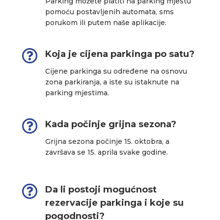
Parking možete platiti na parking mjestu
pomoću postavljenih automata, sms
porukom ili putem naše aplikacije.

Koja je cijena parkinga po satu?
Cijene parkinga su određene na osnovu
zona parkiranja, a iste su istaknute na
parking mjestima.

Kada počinje grijna sezona?
Grijna sezona počinje 15. oktobra, a
završava se 15. aprila svake godine.

Da li postoji mogućnost
rezervacije parkinga i koje su
pogodnosti?