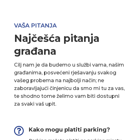
VAŠA PITANJA
Najčešća pitanja
građana
Cilj nam je da budemo u službi vama, našim
građanima, posvećeni rješavanju svakog
vašeg probema na najbolji način; ne
zaboravljajući činjenicu da smo mi tu za vas,
te shodno tome želimo vam biti dostupni
za svaki vaš upit.

Kako mogu platiti parking?