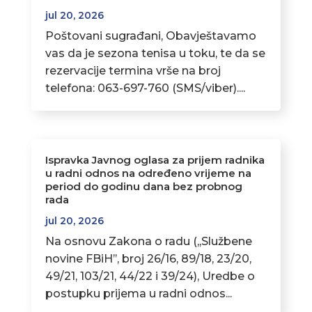
jul 20, 2026
Poštovani sugrađani, Obavještavamo
vas da je sezona tenisa u toku, te da se
rezervacije termina vrše na broj
telefona: 063-697-760 (SMS/viber)....
Ispravka Javnog oglasa za prijem radnika
u radni odnos na određeno vrijeme na
period do godinu dana bez probnog
rada
jul 20, 2026
Na osnovu Zakona o radu (,,Službene
novine FBiH’’, broj 26/16, 89/18, 23/20,
49/21, 103/21, 44/22 i 39/24), Uredbe o
postupku prijema u radni odnos...