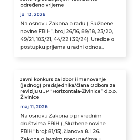
određeno vrijeme
jul 13, 2026
Na osnovu Zakona o radu (,,Službene
novine FBiH’’, broj 26/16, 89/18, 23/20,
49/21, 103/21, 44/22 i 39/24), Uredbe o
postupku prijema u radni odnos...
Javni konkurs za izbor i imenovanje
(jednog) predsjednika/člana Odbora za
reviziju u JP “Horizontala-Živinice” d.o.o.
Živinice
maj 11, 2026
Na osnovu Zakona o privrednim
društvima FBiH („Službene novine
FBiH“ broj: 81/15), članova 8. i 26.
Zakona o javnim preduzećima u