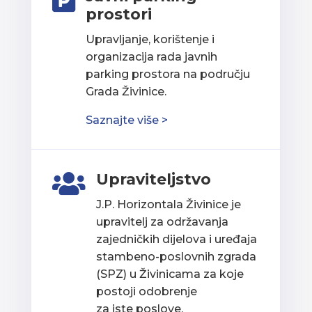

prostori
Upravljanje, korištenje i
organizacija rada javnih
parking prostora na području
Grada Živinice.
Saznajte više >
Upraviteljstvo

J.P. Horizontala Živinice je
upravitelj za održavanja
zajedničkih dijelova i uređaja
stambeno-poslovnih zgrada
(SPZ) u Živinicama za koje
postoji odobrenje
za iste poslove.