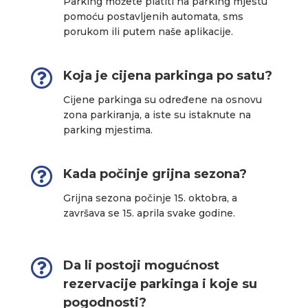
Parking možete platiti na parking mjestu
pomoću postavljenih automata, sms
porukom ili putem naše aplikacije.

Koja je cijena parkinga po satu?
Cijene parkinga su određene na osnovu
zona parkiranja, a iste su istaknute na
parking mjestima.

Kada počinje grijna sezona?
Grijna sezona počinje 15. oktobra, a
završava se 15. aprila svake godine.

Da li postoji mogućnost
rezervacije parkinga i koje su
pogodnosti?