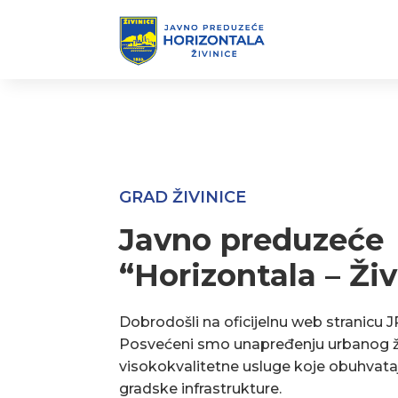
GRAD ŽIVINICE
Javno preduzeće
“Horizontala – Živ
Dobrodošli na oficijelnu web stranicu J
Posvećeni smo unapređenju urbanog ž
visokokvalitetne usluge koje obuhvata
gradske infrastrukture.