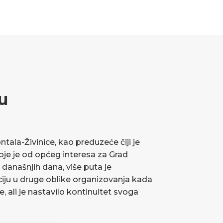
u
ala-Živinice, kao preduzeće čiji je
koje je od općeg interesa za Grad
 današnjih dana, više puta je
ciju u druge oblike organizovanja kada
ve, ali je nastavilo kontinuitet svoga