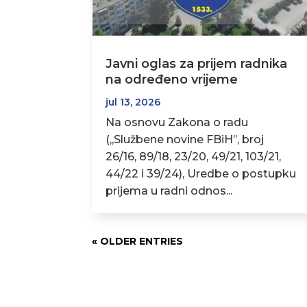
Javni oglas za prijem radnika
na određeno vrijeme
jul 13, 2026
Na osnovu Zakona o radu
(,,Službene novine FBiH’’, broj
26/16, 89/18, 23/20, 49/21, 103/21,
44/22 i 39/24), Uredbe o postupku
prijema u radni odnos...
« OLDER ENTRIES