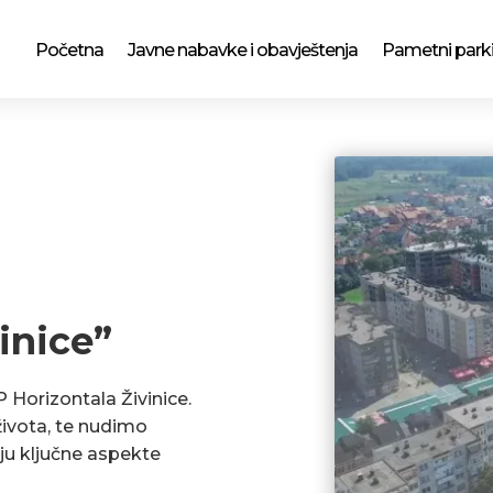
Početna
Javne nabavke i obavještenja
Pametni park
inice”
P Horizontala Živinice.
ivota, te nudimo
ju ključne aspekte