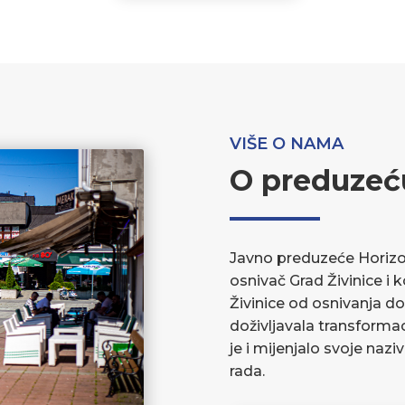
VIŠE O NAMA
O preduzeć
Javno preduzeće Horizont
osnivač Grad Živinice i 
Živinice od osnivanja do
doživljavala transforma
je i mijenjalo svoje nazi
rada.