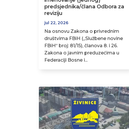
imenovanje (jednog)
predsjednika/člana Odbora za
reviziju
jul 22, 2026
Na osnovu Zakona o privrednim
društvima FBiH („Službene novine
FBiH“ broj: 81/15), članova 8. i 26.
Zakona o javnim preduzećima u
Federaciji Bosne i...