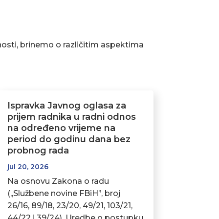
osti, brinemo o različitim aspektima
Ispravka Javnog oglasa za
prijem radnika u radni odnos
na određeno vrijeme na
period do godinu dana bez
probnog rada
jul 20, 2026
Na osnovu Zakona o radu
(,,Službene novine FBiH’’, broj
26/16, 89/18, 23/20, 49/21, 103/21,
44/22 i 39/24), Uredbe o postupku