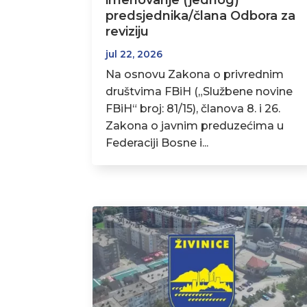
imenovanje (jednog)
predsjednika/člana Odbora za
reviziju
jul 22, 2026
Na osnovu Zakona o privrednim
društvima FBiH („Službene novine
FBiH“ broj: 81/15), članova 8. i 26.
Zakona o javnim preduzećima u
Federaciji Bosne i...