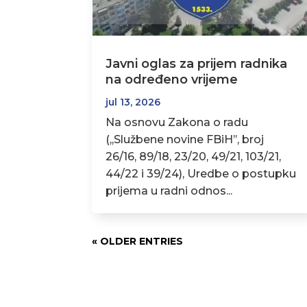
Javni oglas za prijem radnika
na određeno vrijeme
jul 13, 2026
Na osnovu Zakona o radu
(,,Službene novine FBiH’’, broj
26/16, 89/18, 23/20, 49/21, 103/21,
44/22 i 39/24), Uredbe o postupku
prijema u radni odnos...
« OLDER ENTRIES