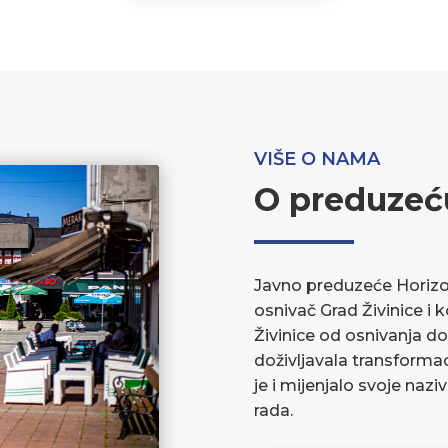
VIŠE O NAMA
O preduzeć
Javno preduzeće Horizont
osnivač Grad Živinice i 
Živinice od osnivanja do
doživljavala transforma
je i mijenjalo svoje nazi
rada.