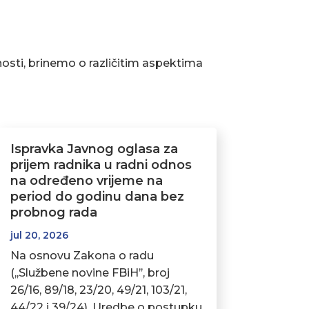
osti, brinemo o različitim aspektima
Ispravka Javnog oglasa za
prijem radnika u radni odnos
na određeno vrijeme na
period do godinu dana bez
probnog rada
jul 20, 2026
Na osnovu Zakona o radu
(,,Službene novine FBiH’’, broj
26/16, 89/18, 23/20, 49/21, 103/21,
44/22 i 39/24), Uredbe o postupku