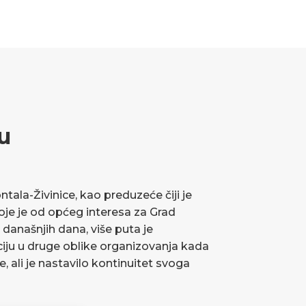
u
ala-Živinice, kao preduzeće čiji je
koje je od općeg interesa za Grad
 današnjih dana, više puta je
ciju u druge oblike organizovanja kada
ve, ali je nastavilo kontinuitet svoga