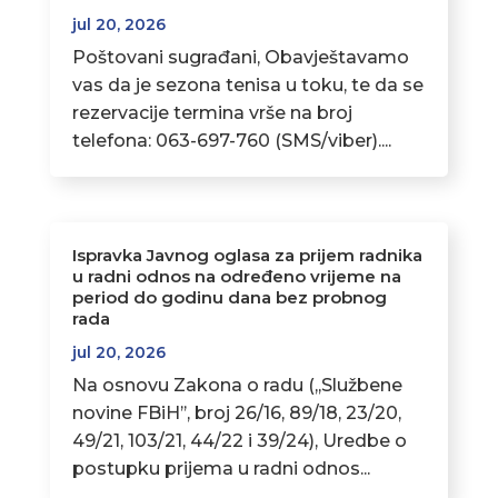
jul 20, 2026
Poštovani sugrađani, Obavještavamo
vas da je sezona tenisa u toku, te da se
rezervacije termina vrše na broj
telefona: 063-697-760 (SMS/viber)....
Ispravka Javnog oglasa za prijem radnika
u radni odnos na određeno vrijeme na
period do godinu dana bez probnog
rada
jul 20, 2026
Na osnovu Zakona o radu (,,Službene
novine FBiH’’, broj 26/16, 89/18, 23/20,
49/21, 103/21, 44/22 i 39/24), Uredbe o
postupku prijema u radni odnos...