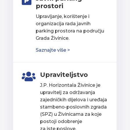

prostori
Upravljanje, korištenje i
organizacija rada javnih
parking prostora na području
Grada Živinice.
Saznajte više >
Upraviteljstvo

J.P. Horizontala Živinice je
upravitelj za održavanja
zajedničkih dijelova i uređaja
stambeno-poslovnih zgrada
(SPZ) u Živinicama za koje
postoji odobrenje
za iste poslove.