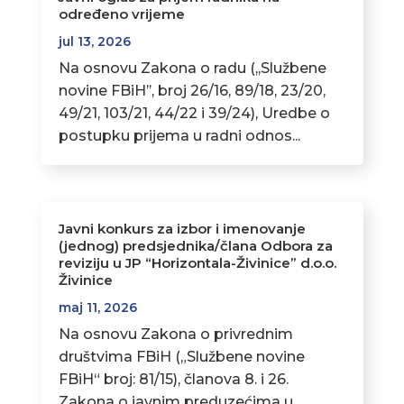
određeno vrijeme
jul 13, 2026
Na osnovu Zakona o radu (,,Službene
novine FBiH’’, broj 26/16, 89/18, 23/20,
49/21, 103/21, 44/22 i 39/24), Uredbe o
postupku prijema u radni odnos...
Javni konkurs za izbor i imenovanje
(jednog) predsjednika/člana Odbora za
reviziju u JP “Horizontala-Živinice” d.o.o.
Živinice
maj 11, 2026
Na osnovu Zakona o privrednim
društvima FBiH („Službene novine
FBiH“ broj: 81/15), članova 8. i 26.
Zakona o javnim preduzećima u