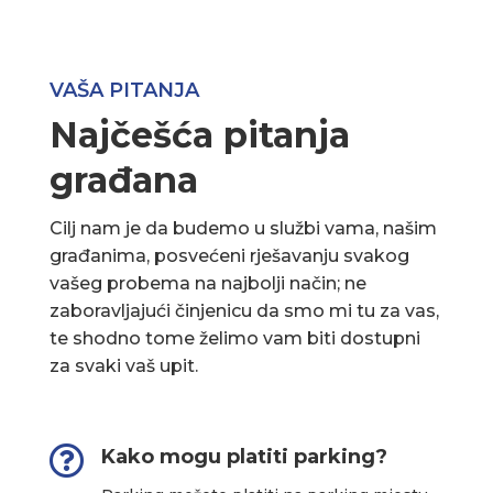
VAŠA PITANJA
Najčešća pitanja
građana
Cilj nam je da budemo u službi vama, našim
građanima, posvećeni rješavanju svakog
vašeg probema na najbolji način; ne
zaboravljajući činjenicu da smo mi tu za vas,
te shodno tome želimo vam biti dostupni
za svaki vaš upit.

Kako mogu platiti parking?