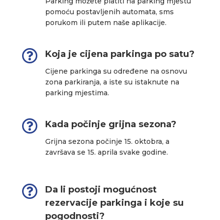
Parking možete platiti na parking mjestu
pomoću postavljenih automata, sms
porukom ili putem naše aplikacije.

Koja je cijena parkinga po satu?
Cijene parkinga su određene na osnovu
zona parkiranja, a iste su istaknute na
parking mjestima.

Kada počinje grijna sezona?
Grijna sezona počinje 15. oktobra, a
završava se 15. aprila svake godine.

Da li postoji mogućnost
rezervacije parkinga i koje su
pogodnosti?