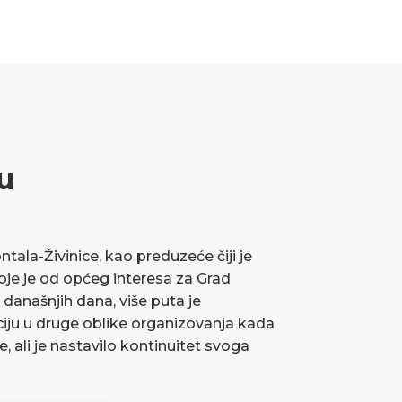
u
ala-Živinice, kao preduzeće čiji je
koje je od općeg interesa za Grad
 današnjih dana, više puta je
ciju u druge oblike organizovanja kada
ve, ali je nastavilo kontinuitet svoga