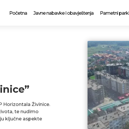
Početna
Javne nabavke i obavještenja
Pametni park
inice”
P Horizontala Živinice.
ivota, te nudimo
ju ključne aspekte