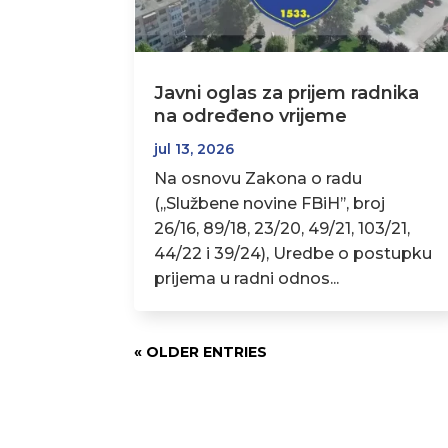
Javni oglas za prijem radnika
na određeno vrijeme
jul 13, 2026
Na osnovu Zakona o radu
(,,Službene novine FBiH’’, broj
26/16, 89/18, 23/20, 49/21, 103/21,
44/22 i 39/24), Uredbe o postupku
prijema u radni odnos...
« OLDER ENTRIES