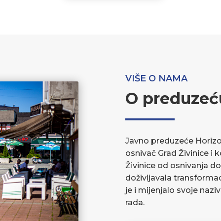
VIŠE O NAMA
O preduzeć
Javno preduzeće Horizont
osnivač Grad Živinice i 
Živinice od osnivanja do
doživljavala transforma
je i mijenjalo svoje nazi
rada.