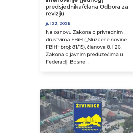
imenovanje (jednog)
predsjednika/člana Odbora za
reviziju
jul 22, 2026
Na osnovu Zakona o privrednim
društvima FBiH („Službene novine
FBiH“ broj: 81/15), članova 8. i 26.
Zakona o javnim preduzećima u
Federaciji Bosne i...