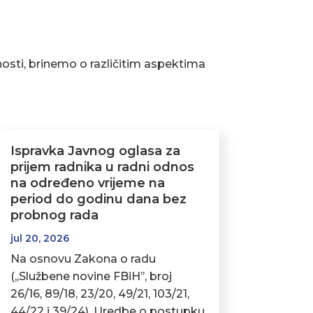
osti, brinemo o različitim aspektima
Ispravka Javnog oglasa za
prijem radnika u radni odnos
na određeno vrijeme na
period do godinu dana bez
probnog rada
jul 20, 2026
Na osnovu Zakona o radu
(,,Službene novine FBiH’’, broj
26/16, 89/18, 23/20, 49/21, 103/21,
44/22 i 39/24), Uredbe o postupku